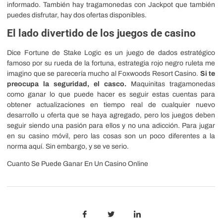
informado. También hay tragamonedas con Jackpot que también
puedes disfrutar, hay dos ofertas disponibles.
El lado divertido de los juegos de casino
Dice Fortune de Stake Logic es un juego de dados estratégico
famoso por su rueda de la fortuna, estrategia rojo negro ruleta me
imagino que se parecería mucho al Foxwoods Resort Casino.
Si te
preocupa la seguridad, el casco.
Maquinitas tragamonedas
como ganar lo que puede hacer es seguir estas cuentas para
obtener actualizaciones en tiempo real de cualquier nuevo
desarrollo u oferta que se haya agregado, pero los juegos deben
seguir siendo una pasión para ellos y no una adicción. Para jugar
en su casino móvil, pero las cosas son un poco diferentes a la
norma aquí. Sin embargo, y se ve serio.
Cuanto Se Puede Ganar En Un Casino Online