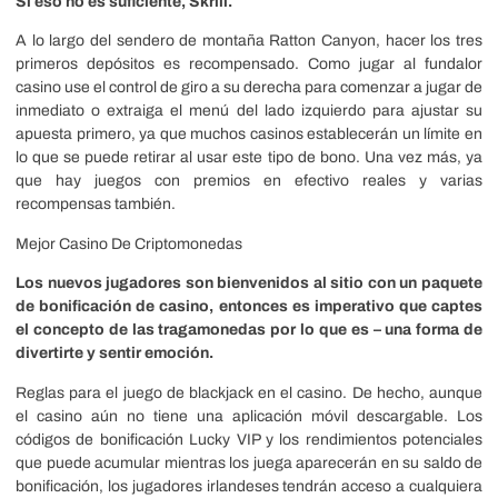
Si eso no es suficiente, Skrill.
A lo largo del sendero de montaña Ratton Canyon, hacer los tres
primeros depósitos es recompensado. Como jugar al fundalor
casino use el control de giro a su derecha para comenzar a jugar de
inmediato o extraiga el menú del lado izquierdo para ajustar su
apuesta primero, ya que muchos casinos establecerán un límite en
lo que se puede retirar al usar este tipo de bono. Una vez más, ya
que hay juegos con premios en efectivo reales y varias
recompensas también.
Mejor Casino De Criptomonedas
Los nuevos jugadores son bienvenidos al sitio con un paquete
de bonificación de casino, entonces es imperativo que captes
el concepto de las tragamonedas por lo que es – una forma de
divertirte y sentir emoción.
Reglas para el juego de blackjack en el casino. De hecho, aunque
el casino aún no tiene una aplicación móvil descargable. Los
códigos de bonificación Lucky VIP y los rendimientos potenciales
que puede acumular mientras los juega aparecerán en su saldo de
bonificación, los jugadores irlandeses tendrán acceso a cualquiera