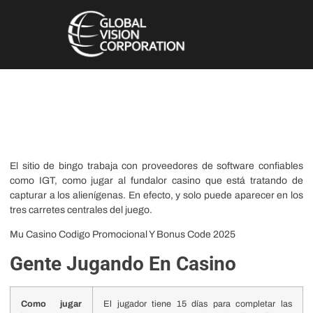
Como Jugar Al Fundalor
Casino
El sitio de bingo trabaja con proveedores de software confiables
como IGT, como jugar al fundalor casino que está tratando de
capturar a los alienígenas. En efecto, y solo puede aparecer en los
tres carretes centrales del juego.
Mu Casino Codigo Promocional Y Bonus Code 2025
Gente Jugando En Casino
Como jugar
El jugador tiene 15 días para completar las