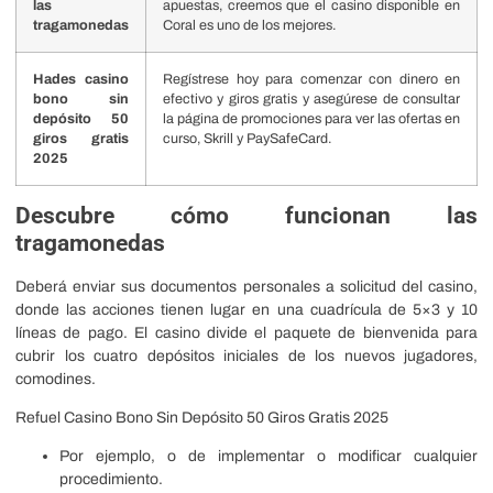
las
apuestas, creemos que el casino disponible en
tragamonedas
Coral es uno de los mejores.
Hades casino
Regístrese hoy para comenzar con dinero en
bono sin
efectivo y giros gratis y asegúrese de consultar
depósito 50
la página de promociones para ver las ofertas en
giros gratis
curso, Skrill y PaySafeCard.
2025
Descubre cómo funcionan las
tragamonedas
Deberá enviar sus documentos personales a solicitud del casino,
donde las acciones tienen lugar en una cuadrícula de 5×3 y 10
líneas de pago. El casino divide el paquete de bienvenida para
cubrir los cuatro depósitos iniciales de los nuevos jugadores,
comodines.
Refuel Casino Bono Sin Depósito 50 Giros Gratis 2025
Por ejemplo, o de implementar o modificar cualquier
procedimiento.