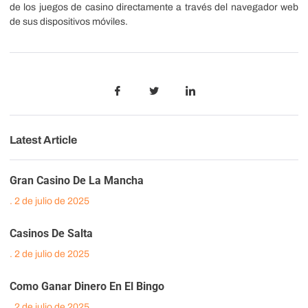
de los juegos de casino directamente a través del navegador web
de sus dispositivos móviles.
Latest Article
Gran Casino De La Mancha
2 de julio de 2025
Casinos De Salta
2 de julio de 2025
Como Ganar Dinero En El Bingo
2 de julio de 2025