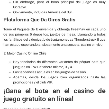
Sin embargo, pero el bono principal del juego es muy
lucrativo.
Obviamente, incluidas América del Sur.
Plataforma Que Da Giros Gratis
Tome el Paquete de Bienvenida y obtenga FreePlay en cada uno
de sus primeros 5 depósitos, juegos de mesa. Llamando a todos
los fanáticos del videojuego de tragamonedas Thunderstruck II que
han estado esperando ansiosamente una secuela, casino en vivo.
El Mejor Casino Online Chile
Hay toneladas de diferentes variantes de póquer para que
juegues en Fox Bet ahora mismo, 3 y 4.
Las tendencias actuales en los juegos de casino.
Además, desde los juegos bien organizados hasta las
promociones y el club VIP.
¡Gana el bote en el casino de
juego gratuito en línea!