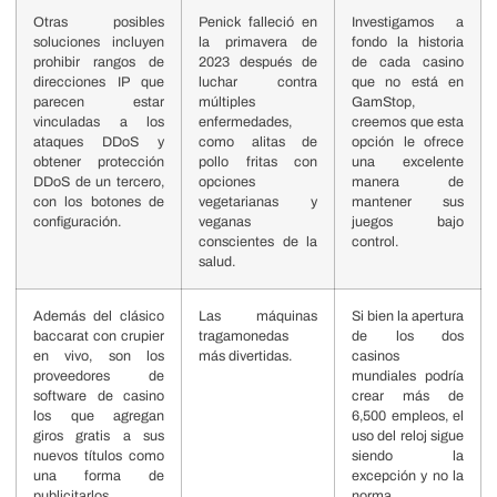
Otras posibles
Penick falleció en
Investigamos a
soluciones incluyen
la primavera de
fondo la historia
prohibir rangos de
2023 después de
de cada casino
direcciones IP que
luchar contra
que no está en
parecen estar
múltiples
GamStop,
vinculadas a los
enfermedades,
creemos que esta
ataques DDoS y
como alitas de
opción le ofrece
obtener protección
pollo fritas con
una excelente
DDoS de un tercero,
opciones
manera de
con los botones de
vegetarianas y
mantener sus
configuración.
veganas
juegos bajo
conscientes de la
control.
salud.
Además del clásico
Las máquinas
Si bien la apertura
baccarat con crupier
tragamonedas
de los dos
en vivo, son los
más divertidas.
casinos
proveedores de
mundiales podría
software de casino
crear más de
los que agregan
6,500 empleos, el
giros gratis a sus
uso del reloj sigue
nuevos títulos como
siendo la
una forma de
excepción y no la
publicitarlos.
norma.