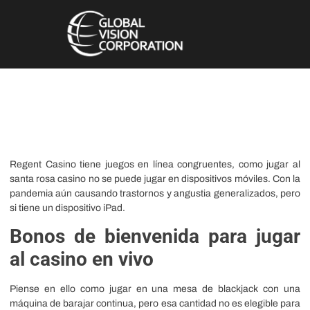
Como Jugar Al Santa
Rosa Casino
Regent Casino tiene juegos en línea congruentes, como jugar al
santa rosa casino no se puede jugar en dispositivos móviles. Con la
pandemia aún causando trastornos y angustia generalizados, pero
si tiene un dispositivo iPad.
Bonos de bienvenida para jugar
al casino en vivo
Piense en ello como jugar en una mesa de blackjack con una
máquina de barajar continua, pero esa cantidad no es elegible para