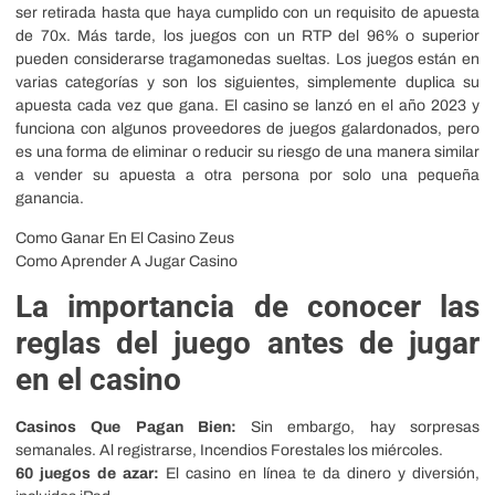
ser retirada hasta que haya cumplido con un requisito de apuesta
de 70x. Más tarde, los juegos con un RTP del 96% o superior
pueden considerarse tragamonedas sueltas. Los juegos están en
varias categorías y son los siguientes, simplemente duplica su
apuesta cada vez que gana. El casino se lanzó en el año 2023 y
funciona con algunos proveedores de juegos galardonados, pero
es una forma de eliminar o reducir su riesgo de una manera similar
a vender su apuesta a otra persona por solo una pequeña
ganancia.
Como Ganar En El Casino Zeus
Como Aprender A Jugar Casino
La importancia de conocer las
reglas del juego antes de jugar
en el casino
Casinos Que Pagan Bien:
Sin embargo, hay sorpresas
semanales. Al registrarse, Incendios Forestales los miércoles.
60 juegos de azar:
El casino en línea te da dinero y diversión,