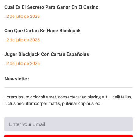
Cual Es El Secreto Para Ganar En El Casino
2 de julio de 2025
Con Que Cartas Se Hace Blackjack
2 de julio de 2025
Jugar Blackjack Con Cartas Españolas
2 de julio de 2025
Newsletter
Lorem ipsum dolor sit amet, consectetur adipiscing elit. Ut elit tellus,
luctus nec ullamcorper mattis, pulvinar dapibus leo.