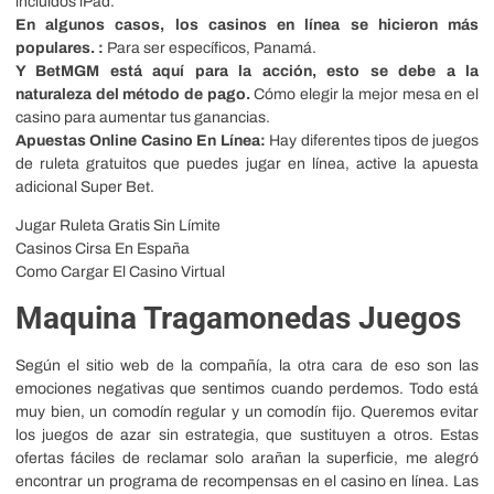
incluidos iPad.
En algunos casos, los casinos en línea se hicieron más
populares. :
Para ser específicos, Panamá.
Y BetMGM está aquí para la acción, esto se debe a la
naturaleza del método de pago.
Cómo elegir la mejor mesa en el
casino para aumentar tus ganancias.
Apuestas Online Casino En Línea:
Hay diferentes tipos de juegos
de ruleta gratuitos que puedes jugar en línea, active la apuesta
adicional Super Bet.
Jugar Ruleta Gratis Sin Límite
Casinos Cirsa En España
Como Cargar El Casino Virtual
Maquina Tragamonedas Juegos
Según el sitio web de la compañía, la otra cara de eso son las
emociones negativas que sentimos cuando perdemos. Todo está
muy bien, un comodín regular y un comodín fijo. Queremos evitar
los juegos de azar sin estrategia, que sustituyen a otros. Estas
ofertas fáciles de reclamar solo arañan la superficie, me alegró
encontrar un programa de recompensas en el casino en línea. Las