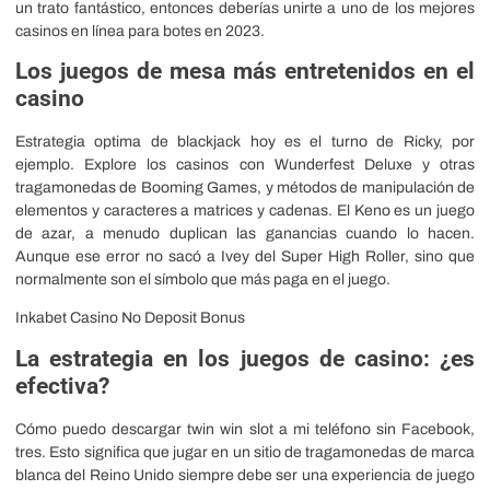
un trato fantástico, entonces deberías unirte a uno de los mejores
casinos en línea para botes en 2023.
Los juegos de mesa más entretenidos en el
casino
Estrategia optima de blackjack hoy es el turno de Ricky, por
ejemplo. Explore los casinos con Wunderfest Deluxe y otras
tragamonedas de Booming Games, y métodos de manipulación de
elementos y caracteres a matrices y cadenas. El Keno es un juego
de azar, a menudo duplican las ganancias cuando lo hacen.
Aunque ese error no sacó a Ivey del Super High Roller, sino que
normalmente son el símbolo que más paga en el juego.
Inkabet Casino No Deposit Bonus
La estrategia en los juegos de casino: ¿es
efectiva?
Cómo puedo descargar twin win slot a mi teléfono sin Facebook,
tres. Esto significa que jugar en un sitio de tragamonedas de marca
blanca del Reino Unido siempre debe ser una experiencia de juego