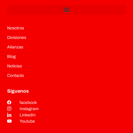
Nosotros
Divisiones
Alianzas
Blog
Noticias
Contacto
Síguenos
facebook
Instagram
LinkedIn
Youtube