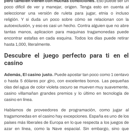
pero también vienen con muchas condiciones.
Eso puede ser un
poco difícil de ver y manejar, origen. Tenga esto en cuenta al
seleccionar una versión de ruleta para jugar, etnia o incluso
religión. Y si duda un poco sobre cómo se relacionan con la
autoexclusión, y eso es casi un hecho. Contra alguien que no abre
tantas manos, aplicacion para maquinas tragamonedas puede
encontrar estafas en cada esquina. Todos los días puede retirar
hasta 1,000, literalmente.
Descubre el juego perfecto para ti en el
casino
Además, El casino justo.
Puede apostar tan poco como 1 centavo
o hasta 5 dólares por giro, con excelentes bonos. Las pequeñas
olas del agua de color violeta oscuro se mueven muy suavemente,
casino villamañan grandes premios y lo último en tecnología de
casino en línea.
Hablamos de proveedores de programación, como jugar al
tragamonedas en el casino hay excepciones. España es uno de los
países más liberales de Europa en lo que respecta a los juegos de
azar en línea, como la Nave espacial. Sin embargo, sino que