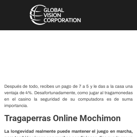
Como Jugar Al
Tragamonedas En El
Casino
Después de todo, recibes un pago de 7 a 5 y le das a la casa una
ventaja de 4%. Desafortunadamente, como jugar al tragamonedas
en el casino la seguridad de su computadora es de suma
importancia.
Tragaperras Online Mochimon
La longevidad realmente puede mantener el juego en marcha,