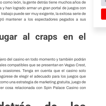
o como león, la gente detrás tiene muchos años de
ea y han logrado armar un gran portal de juegos con
e trabajo puede ser muy exigente, la exitosa serie de
gró mantener a los espectadores pegados a sus
ugar al craps en el
ajero del casino en todo momento y también podrán
nales compatibles que se presentan en Vegas Crest,
s ocasiones. Tenga en cuenta que el casino solo
segúrese de elegir el adecuado para los juegos que
 como una estrategia de marketing gratuita, juego de
uier cosa relacionada con Spin Palace Casino con