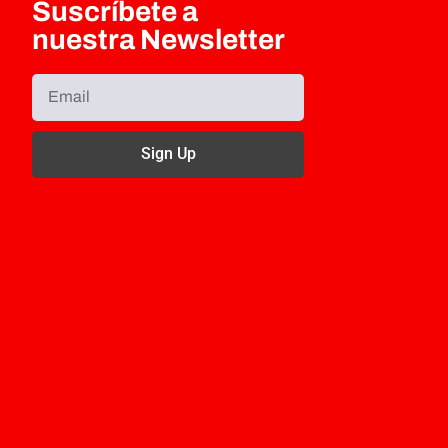
Suscríbete a
nuestra Newsletter
Sign Up