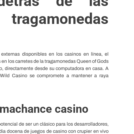
etrás de las
tragamonedas
externas disponibles en los casinos en línea, el
s en los carretes de la tragamonedas Queen of Gods
cio, directamente desde su computadora en casa. A
oWild Casino se compromete a mantener a raya
 machance casino
tencial de ser un clásico para los desarrolladores,
ia docena de juegos de casino con crupier en vivo