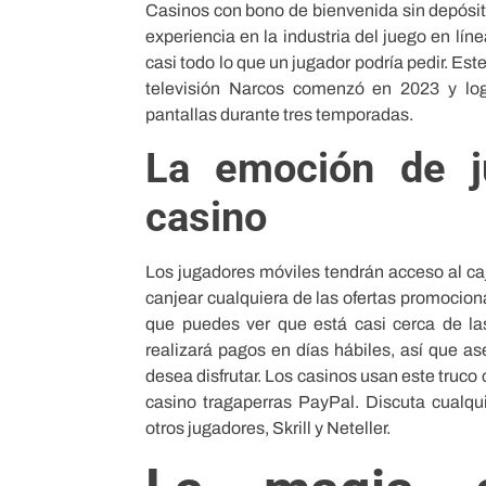
Casinos con bono de bienvenida sin depósit
experiencia en la industria del juego en lín
casi todo lo que un jugador podría pedir. Est
televisión Narcos comenzó en 2023 y lo
pantallas durante tres temporadas.
La emoción de j
casino
Los jugadores móviles tendrán acceso al c
canjear cualquiera de las ofertas promocio
que puedes ver que está casi cerca de la
realizará pagos en días hábiles, así que a
desea disfrutar. Los casinos usan este truco
casino tragaperras PayPal. Discuta cualq
otros jugadores, Skrill y Neteller.