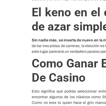
El keno en el
de azar simpl
Sin nadie más, se inserta de nuevo en la 
de las tres pistas de carreras, la elección es
este lugar parecerá un verdadero paraíso par
Como Ganar E
De Casino
Esto significa que podrás seleccionar ent
encontrar algunos de los clásicos como Sta
Como no eres tú quien hace el giro manua