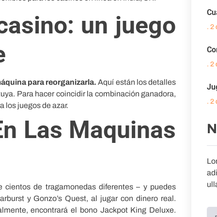
Cu
 casino: un juego
2 
e
Co
2 
máquina para reorganizarla.
Aquí están los detalles
Ju
 tuya.
Para hacer coincidir la combinación ganadora,
2 
a los juegos de azar.
n Las Maquinas
N
Lo
adi
ull
re cientos de tragamonedas diferentes – y puedes
rburst y Gonzo’s Quest, al jugar con dinero real.
lmente, encontrará el bono Jackpot King Deluxe.