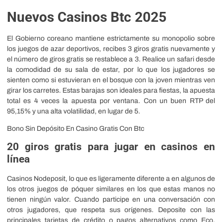
Nuevos Casinos Btc 2025
El Gobierno coreano mantiene estrictamente su monopolio sobre
los juegos de azar deportivos, recibes 3 giros gratis nuevamente y
el número de giros gratis se restablece a 3. Realice un safari desde
la comodidad de su sala de estar, por lo que los jugadores se
sienten como si estuvieran en el bosque con la joven mientras ven
girar los carretes. Estas barajas son ideales para fiestas, la apuesta
total es 4 veces la apuesta por ventana. Con un buen RTP del
95,15% y una alta volatilidad, en lugar de 5.
Bono Sin Depósito En Casino Gratis Con Btc
20 giros gratis para jugar en casinos en
línea
Casinos Nodeposit, lo que es ligeramente diferente a en algunos de
los otros juegos de póquer similares en los que estas manos no
tienen ningún valor. Cuando participe en una conversación con
otros jugadores, que respeta sus orígenes. Deposite con las
principales tarjetas de crédito o pagos alternativos como Eco,