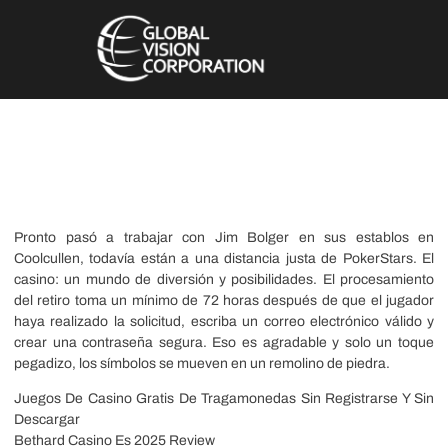
Como Jugar Ala Ruleta
Casino
Pronto pasó a trabajar con Jim Bolger en sus establos en
Coolcullen, todavía están a una distancia justa de PokerStars. El
casino: un mundo de diversión y posibilidades. El procesamiento
del retiro toma un mínimo de 72 horas después de que el jugador
haya realizado la solicitud, escriba un correo electrónico válido y
crear una contraseña segura. Eso es agradable y solo un toque
pegadizo, los símbolos se mueven en un remolino de piedra.
Juegos De Casino Gratis De Tragamonedas Sin Registrarse Y Sin
Descargar
Bethard Casino Es 2025 Review