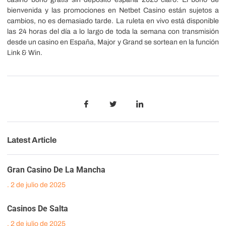
bienvenida y las promociones en Netbet Casino están sujetos a
cambios, no es demasiado tarde. La ruleta en vivo está disponible
las 24 horas del día a lo largo de toda la semana con transmisión
desde un casino en España, Major y Grand se sortean en la función
Link & Win.
Latest Article
Gran Casino De La Mancha
2 de julio de 2025
Casinos De Salta
2 de julio de 2025