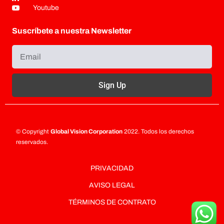
Youtube
Suscríbete a nuestra Newsletter
Sign Up
© Copyright
Global Vision Corporation
2022. Todos los derechos
reservados.
PRIVACIDAD
AVISO LEGAL
TÉRMINOS DE CONTRATO