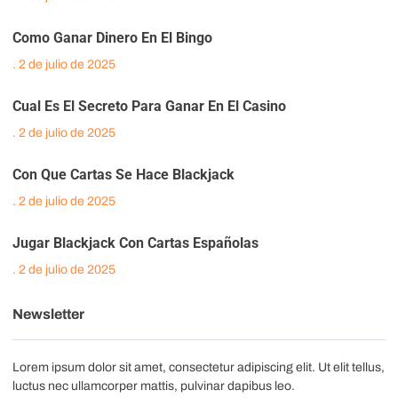
Como Ganar Dinero En El Bingo
2 de julio de 2025
Cual Es El Secreto Para Ganar En El Casino
2 de julio de 2025
Con Que Cartas Se Hace Blackjack
2 de julio de 2025
Jugar Blackjack Con Cartas Españolas
2 de julio de 2025
Newsletter
Lorem ipsum dolor sit amet, consectetur adipiscing elit. Ut elit tellus,
luctus nec ullamcorper mattis, pulvinar dapibus leo.