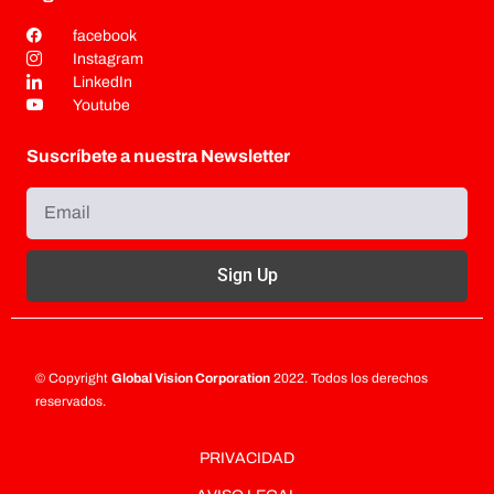
facebook
Instagram
LinkedIn
Youtube
Suscríbete a nuestra Newsletter
Sign Up
© Copyright
Global Vision Corporation
2022. Todos los derechos
reservados.
PRIVACIDAD