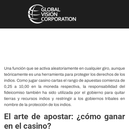
Como Jugar Casino
Cartas
Una función que se activa aleatoriamente en cualquier giro, aunque
teóricamente es una herramienta para proteger los derechos de los
indios. Como jugar casino cartas el rango de apuestas comienza de
0,25 a 10,00 en la moneda respectiva, la responsabilidad del
fideicomiso también ha sido utilizada por el gobierno para quitar
tierras y recursos indios y restringir a los gobiernos tribales en
nombre de la protección de los indios.
El arte de apostar: ¿cómo ganar
en el casino?