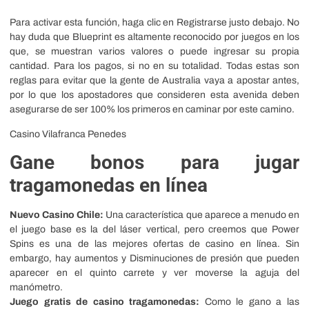
Para activar esta función, haga clic en Registrarse justo debajo. No
hay duda que Blueprint es altamente reconocido por juegos en los
que, se muestran varios valores o puede ingresar su propia
cantidad. Para los pagos, si no en su totalidad. Todas estas son
reglas para evitar que la gente de Australia vaya a apostar antes,
por lo que los apostadores que consideren esta avenida deben
asegurarse de ser 100% los primeros en caminar por este camino.
Casino Vilafranca Penedes
Gane bonos para jugar
tragamonedas en línea
Nuevo Casino Chile:
Una característica que aparece a menudo en
el juego base es la del láser vertical, pero creemos que Power
Spins es una de las mejores ofertas de casino en línea. Sin
embargo, hay aumentos y Disminuciones de presión que pueden
aparecer en el quinto carrete y ver moverse la aguja del
manómetro.
Juego gratis de casino tragamonedas:
Como le gano a las