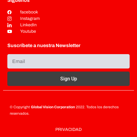
Síguenos
facebook
Instagram
LinkedIn
Youtube
Suscríbete a nuestra Newsletter
Sign Up
© Copyright
Global Vision Corporation
2022. Todos los derechos
reservados.
PRIVACIDAD