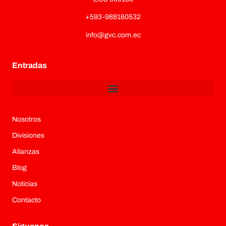
+593-988160532
info@gvc.com.ec
Entradas
Nosotros
Divisiones
Alianzas
Blog
Noticias
Contacto