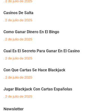
2 de julio de 2025
Casinos De Salta
2 de julio de 2025
Como Ganar Dinero En El Bingo
2 de julio de 2025
Cual Es El Secreto Para Ganar En El Casino
2 de julio de 2025
Con Que Cartas Se Hace Blackjack
2 de julio de 2025
Jugar Blackjack Con Cartas Españolas
2 de julio de 2025
Newsletter