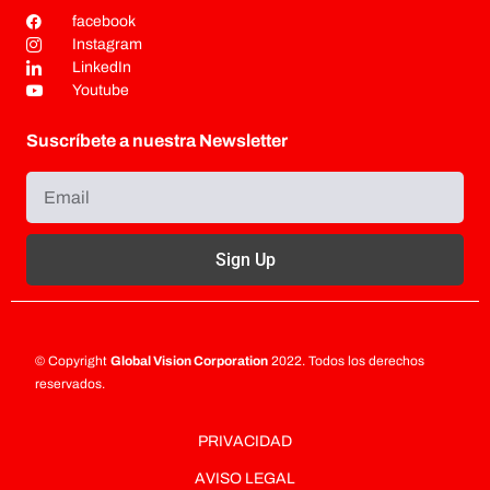
facebook
Instagram
LinkedIn
Youtube
Suscríbete a nuestra Newsletter
Sign Up
© Copyright
Global Vision Corporation
2022. Todos los derechos
reservados.
PRIVACIDAD
AVISO LEGAL