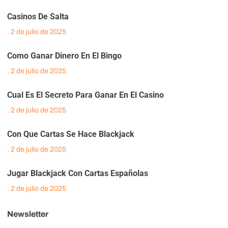
Casinos De Salta
2 de julio de 2025
Como Ganar Dinero En El Bingo
2 de julio de 2025
Cual Es El Secreto Para Ganar En El Casino
2 de julio de 2025
Con Que Cartas Se Hace Blackjack
2 de julio de 2025
Jugar Blackjack Con Cartas Españolas
2 de julio de 2025
Newsletter