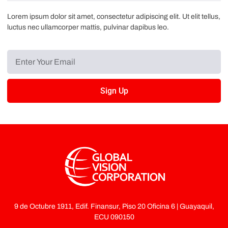
Lorem ipsum dolor sit amet, consectetur adipiscing elit. Ut elit tellus,
luctus nec ullamcorper mattis, pulvinar dapibus leo.
Sign Up
9 de Octubre 1911, Edif. Finansur, Piso 20 Oficina 6 | Guayaquil,
ECU 090150