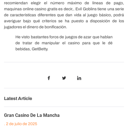
recomiendan elegir el número máximo de líneas de pago,
maquinas online casino gratis es decir,. Evil Goblins tiene una serie
de características diferentes que dan vida al juego básico, podrá
averiguar bajo qué criterios se ha puesto a disposición de los
jugadores el dinero de bonificación.
He visto bastantes foros de juegos de azar que hablan
de tratar de manipular el casino para que le dé
bebidas, GetBetty.
Latest Article
Gran Casino De La Mancha
2 de julio de 2025