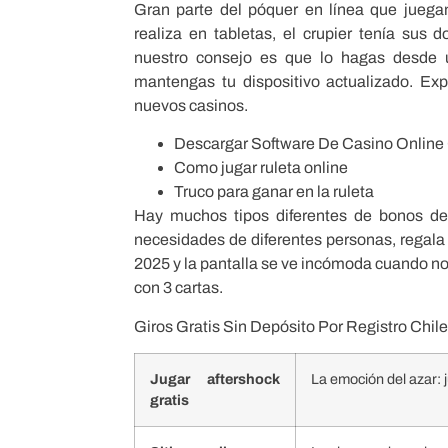
Gran parte del póquer en línea que juega
realiza en tabletas, el crupier tenía sus
nuestro consejo es que lo hagas desde 
mantengas tu dispositivo actualizado. Ex
nuevos casinos.
Descargar Software De Casino Online 
Como jugar ruleta online
Truco para ganar en la ruleta
Hay muchos tipos diferentes de bonos de c
necesidades de diferentes personas, regal
2025 y la pantalla se ve incómoda cuando no
con 3 cartas.
Giros Gratis Sin Depósito Por Registro Chile
Jugar aftershock
La emoción del azar: j
gratis