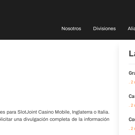
Nosotros
Divisiones
Ali
L
gar Ruleta
Gr
2 
Ca
2 
es para SlotJoint Casino Mobile, Inglaterra o Italia.
licitar una divulgación completa de la información
Co
2 