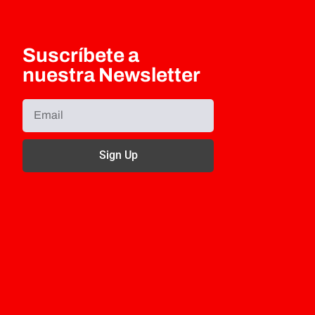
Suscríbete a
nuestra Newsletter
Sign Up