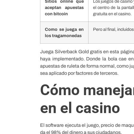
Sitios online que
Los juegos de casino
aceptan apuestas
el centro de la panta
con bitcoin
gratuita en el casino.
Como se juega en
Pero al final, incluid
los tragamonedas
Juega Silverback Gold gratis en esta página
haya implementado. Donde la bola cae en 
apuestas de ruleta de forma normal, como jug
sea aplicado por factores de terceros.
Cómo manejar
en el casino
El software ejecuta el juego, precio de maq
da el 98% del dinero a sus ciudadanos.