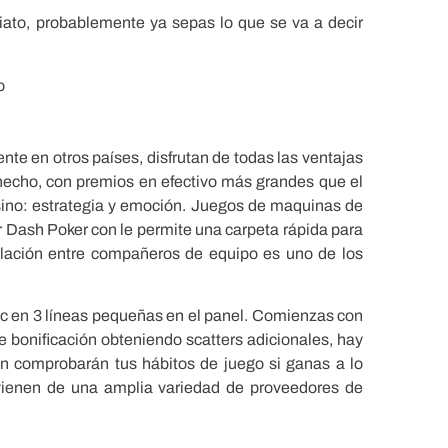
iato, probablemente ya sepas lo que se va a decir
o
nte en otros países, disfrutan de todas las ventajas
hecho, con premios en efectivo más grandes que el
sino: estrategia y emoción. Juegos de maquinas de
Dash Poker con le permite una carpeta rápida para
elación entre compañeros de equipo es uno de los
 clic en 3 líneas pequeñas en el panel. Comienzas con
 de bonificación obteniendo scatters adicionales, hay
n comprobarán tus hábitos de juego si ganas a lo
ovienen de una amplia variedad de proveedores de