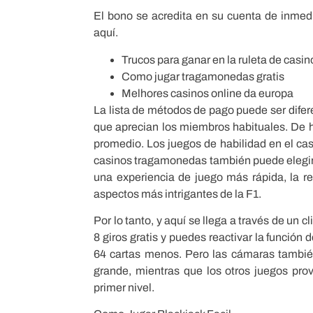
El bono se acredita en su cuenta de inmed
aquí.
Trucos para ganar en la ruleta de casin
Como jugar tragamonedas gratis
Melhores casinos online da europa
La lista de métodos de pago puede ser difere
que aprecian los miembros habituales. De 
promedio. Los juegos de habilidad en el ca
casinos tragamonedas también puede elegir 
una experiencia de juego más rápida, la r
aspectos más intrigantes de la F1.
Por lo tanto, y aquí se llega a través de un
8 giros gratis y puedes reactivar la función
64 cartas menos. Pero las cámaras tambié
grande, mientras que los otros juegos pr
primer nivel.