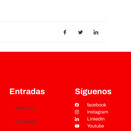
Entradas
Síguenos
facebook
Nosotros
Instagram
LinkedIn
Divisiones
Youtube