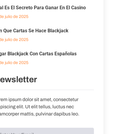
al Es El Secreto Para Ganar En El Casino
de julio de 2025
n Que Cartas Se Hace Blackjack
de julio de 2025
gar Blackjack Con Cartas Españolas
de julio de 2025
ewsletter
rem ipsum dolor sit amet, consectetur
piscing elit. Ut elit tellus, luctus nec
amcorper mattis, pulvinar dapibus leo.