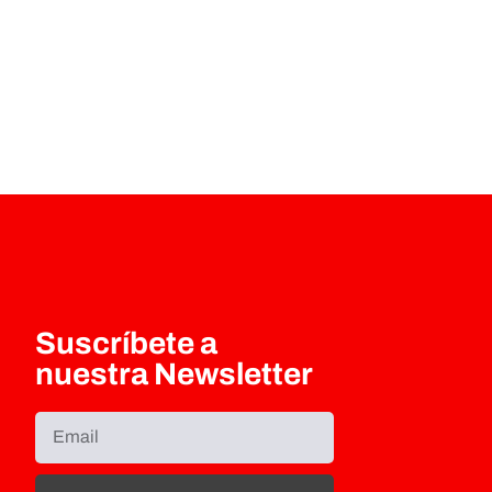
Suscríbete a
nuestra Newsletter