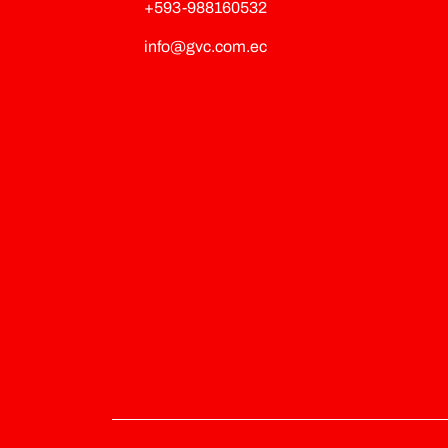
+593-988160532
info@gvc.com.ec