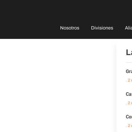
Nosotros
Divisiones
Ali
L
 Jugar
Gr
nedas
2 
Ca
2 
Co
2 