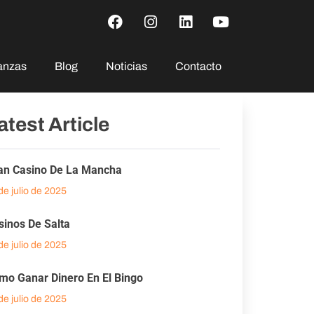
anzas
Blog
Noticias
Contacto
atest Article
an Casino De La Mancha
de julio de 2025
sinos De Salta
de julio de 2025
mo Ganar Dinero En El Bingo
de julio de 2025