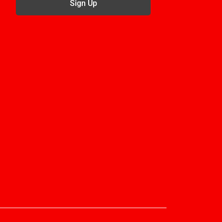
Sign Up