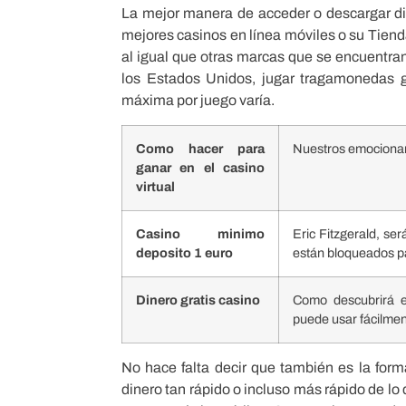
La mejor manera de acceder o descargar di
mejores casinos en línea móviles o su Tiend
al igual que otras marcas que se encuentran
los Estados Unidos, jugar tragamonedas gr
máxima por juego varía.
Como hacer para
Nuestros emocionant
ganar en el casino
virtual
Casino minimo
Eric Fitzgerald, se
deposito 1 euro
están bloqueados pa
Dinero gratis casino
Como descubrirá e
puede usar fácilmen
No hace falta decir que también es la fo
dinero tan rápido o incluso más rápido de lo