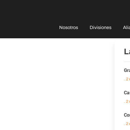
Nosotros
Divisiones
Ali
L
ber Cuando
Gr
agar Una
2 
Ca
2 
Co
2 