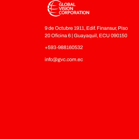
9 de Octubre 1911, Edif. Finansur, Piso
20 Oficina 6 | Guayaquil, ECU 090150
+593-988160532
info@gvc.com.ec