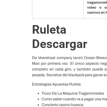
tragamone
video o s
casinos en l
Ruleta Pe
Descargar
De Veerstraat company lanzó Ocean Breeze
Man por primera vez. El único aspecto neg
completo en cada giro, y también puede pe
pesada. Secretos del blackjack para ganar en
Estrategias Apuestas Ruleta
Truco De La Maquina Tragamonedas
Como saber cuando va a pagar una m
Concierto casino huesca