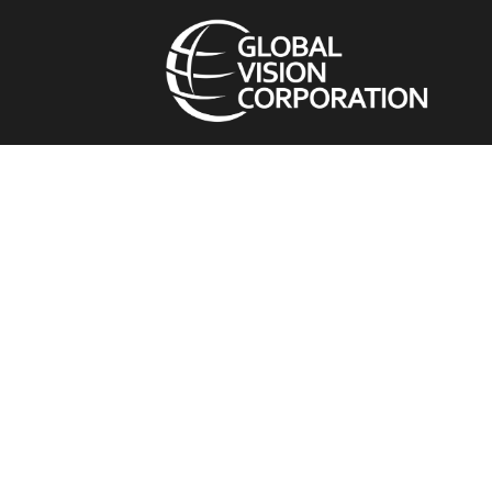
Como Sa
Va A P
Maquina