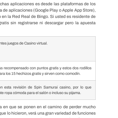
chas aplicaciones es desde las plataformas de los
a de aplicaciones (Google Play o Apple App Store),
 en la Red Real de Bingo. Si usted es residente de
atis sin registrarse ni descargar pero la apuesta
es juegos de Casino virtual.
rás recompensado con puntos gratis y estos dos rodillos
ra los 15 hechizos gratis y sirven como comodín.
n esta revisión de Spin Samurai casino, por lo que
te ropa cómoda para el salón o incluso su pijama.
rma en que se ponen en el camino de perder mucho
 que lo hicieron, verá una gran variedad de funciones