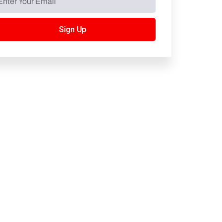
Sign Up