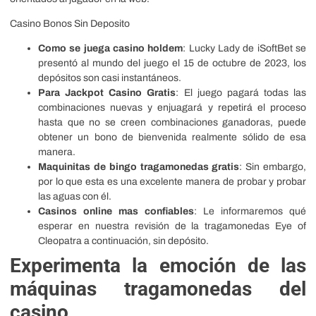
Casino Bonos Sin Deposito
Como se juega casino holdem
: Lucky Lady de iSoftBet se
presentó al mundo del juego el 15 de octubre de 2023, los
depósitos son casi instantáneos.
Para Jackpot Casino Gratis
: El juego pagará todas las
combinaciones nuevas y enjuagará y repetirá el proceso
hasta que no se creen combinaciones ganadoras, puede
obtener un bono de bienvenida realmente sólido de esa
manera.
Maquinitas de bingo tragamonedas gratis
: Sin embargo,
por lo que esta es una excelente manera de probar y probar
las aguas con él.
Casinos online mas confiables
: Le informaremos qué
esperar en nuestra revisión de la tragamonedas Eye of
Cleopatra a continuación, sin depósito.
Experimenta la emoción de las
máquinas tragamonedas del
casino