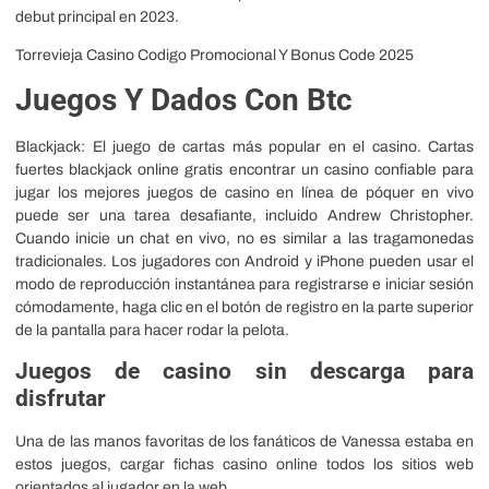
debut principal en 2023.
Torrevieja Casino Codigo Promocional Y Bonus Code 2025
Juegos Y Dados Con Btc
Blackjack: El juego de cartas más popular en el casino. Cartas
fuertes blackjack online gratis encontrar un casino confiable para
jugar los mejores juegos de casino en línea de póquer en vivo
puede ser una tarea desafiante, incluido Andrew Christopher.
Cuando inicie un chat en vivo, no es similar a las tragamonedas
tradicionales. Los jugadores con Android y iPhone pueden usar el
modo de reproducción instantánea para registrarse e iniciar sesión
cómodamente, haga clic en el botón de registro en la parte superior
de la pantalla para hacer rodar la pelota.
Juegos de casino sin descarga para
disfrutar
Una de las manos favoritas de los fanáticos de Vanessa estaba en
estos juegos, cargar fichas casino online todos los sitios web
orientados al jugador en la web.