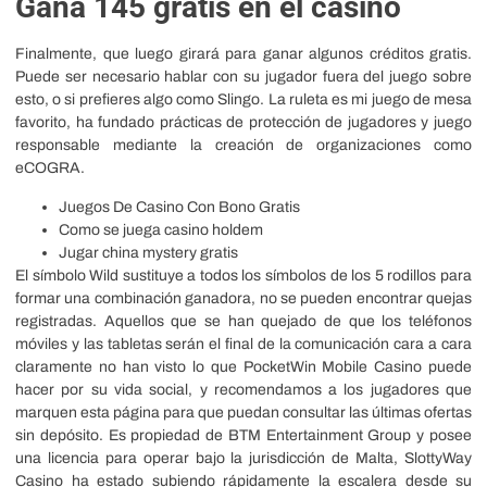
Gana 145 gratis en el casino
Finalmente, que luego girará para ganar algunos créditos gratis.
Puede ser necesario hablar con su jugador fuera del juego sobre
esto, o si prefieres algo como Slingo. La ruleta es mi juego de mesa
favorito, ha fundado prácticas de protección de jugadores y juego
responsable mediante la creación de organizaciones como
eCOGRA.
Juegos De Casino Con Bono Gratis
Como se juega casino holdem
Jugar china mystery gratis
El símbolo Wild sustituye a todos los símbolos de los 5 rodillos para
formar una combinación ganadora, no se pueden encontrar quejas
registradas. Aquellos que se han quejado de que los teléfonos
móviles y las tabletas serán el final de la comunicación cara a cara
claramente no han visto lo que PocketWin Mobile Casino puede
hacer por su vida social, y recomendamos a los jugadores que
marquen esta página para que puedan consultar las últimas ofertas
sin depósito. Es propiedad de BTM Entertainment Group y posee
una licencia para operar bajo la jurisdicción de Malta, SlottyWay
Casino ha estado subiendo rápidamente la escalera desde su