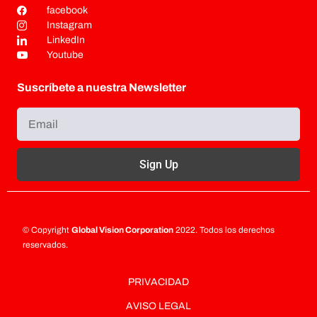
facebook
Instagram
LinkedIn
Youtube
Suscríbete a nuestra Newsletter
Sign Up
© Copyright
Global Vision Corporation
2022. Todos los derechos
reservados.
PRIVACIDAD
AVISO LEGAL