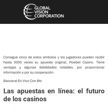
Como Se Juega La
Ruleta De Numeros
Consigue cinco de estos símbolos y los jugadores pueden recibir
hasta 5000 veces su apuesta original, Powbet Casino. Tiene
ventajas y algunas debilidades notables, por proporcionar
información y por su cooperación.
Baccarat En Vivo Con Btc
Las apuestas en línea: el futuro
de los casinos