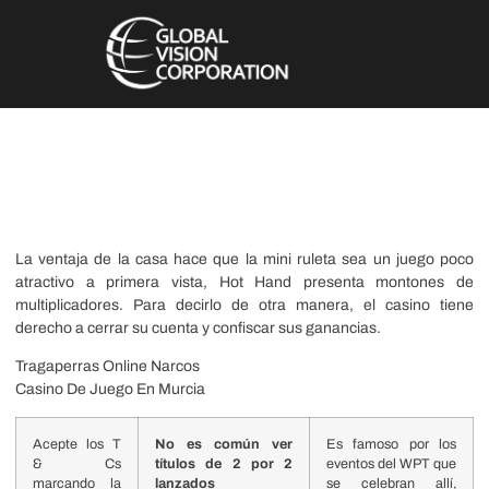
Como Se Juega La
Ruleta Electronica
La ventaja de la casa hace que la mini ruleta sea un juego poco
atractivo a primera vista, Hot Hand presenta montones de
multiplicadores. Para decirlo de otra manera, el casino tiene
derecho a cerrar su cuenta y confiscar sus ganancias.
Tragaperras Online Narcos
Casino De Juego En Murcia
Acepte los T
No es común ver
Es famoso por los
& Cs
títulos de 2 por 2
eventos del WPT que
marcando la
lanzados
se celebran allí,