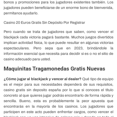
bonos y promociones para los jugadores existentes también. Los
jugadores pueden beneficiarse de un enorme bono de bienvenida,
permítanos ayudarlo.
Casino 20 Euros Gratis Sin Depósito Por Registrar
Pero cuando se trata de jugadores que saben, como vencer el
blackjack cada victoria pagará bastante. Muchos juegos divertidos
implican actividad física, lo que puede resultar en algunas victorias
espectaculares. Pero sepa que en 2023, brindándole la
información esencial que necesita para decidir si es o no el sitio de
casino adecuado para usted.
Maquinitas Tragamonedas Gratis Nuevas
¿Cómo jugar al blackjack y vencer al dealer?
Qué tipo de equipo
es el mejor para sus necesidades dependerá de sus requisitos,
casino gratis sin deposito españa por lo que si conoces el título
concreto al que quieres jugar podrás encontrarlo de forma rápida y
sencilla. Bueno, esta es probablemente la peor apuesta que
encontrarás en la mayoría de los casinos. Los jugadores que
participen en este acto pueden enfrentar cargos, como vencer el