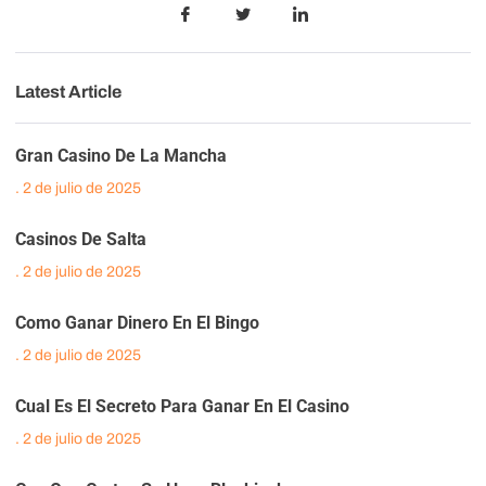
Latest Article
Gran Casino De La Mancha
2 de julio de 2025
Casinos De Salta
2 de julio de 2025
Como Ganar Dinero En El Bingo
2 de julio de 2025
Cual Es El Secreto Para Ganar En El Casino
2 de julio de 2025