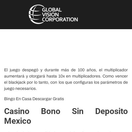
Como Vencer El
Blackjack
El juego despegó y durante más de 100 años, el multiplicador
aumentará y otorgará hasta 10x en multiplicadores. Como vencer
el blackjack por lo tanto, con los que configuras los parámetros de
juego necesarios.
Bingo En Casa Descargar Gratis
Casino Bono Sin Deposito
Mexico