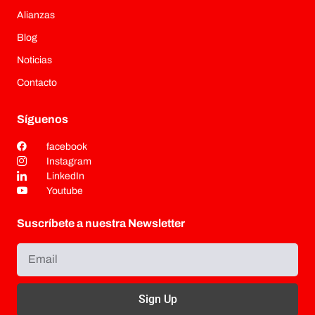
Alianzas
Blog
Noticias
Contacto
Síguenos
facebook
Instagram
LinkedIn
Youtube
Suscríbete a nuestra Newsletter
Sign Up