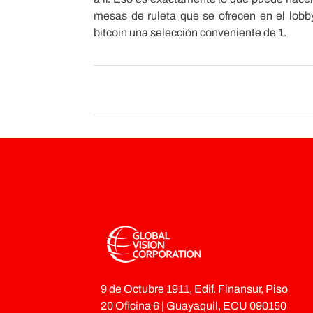
mesas de ruleta que se ofrecen en el lobby
bitcoin una selección conveniente de 1.
9 de Octubre 1911, Edif. Finansur, Piso
20 Oficina 6 | Guayaquil, ECU 090150