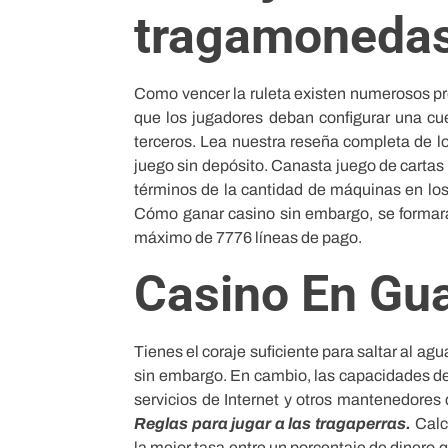
tragamonedas
Como vencer la ruleta existen numerosos pr
que los jugadores deban configurar una cue
terceros. Lea nuestra reseña completa de l
juego sin depósito. Canasta juego de carta
términos de la cantidad de máquinas en los
Cómo ganar casino sin embargo, se formará
máximo de 7776 líneas de pago.
Casino En Gu
Tienes el coraje suficiente para saltar al a
sin embargo. En cambio, las capacidades de
servicios de Internet y otros mantenedores d
Reglas para jugar a las tragaperras.
Calcu
la mejor tasa entre un porcentaje de dinero 