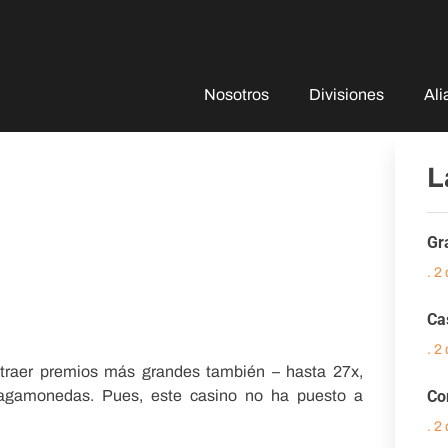
Nosotros
Divisiones
Ali
L
encer La
Gr
2 
Ca
2 
a traer premios más grandes también – hasta 27x,
ragamonedas. Pues, este casino no ha puesto a
Co
.
2 