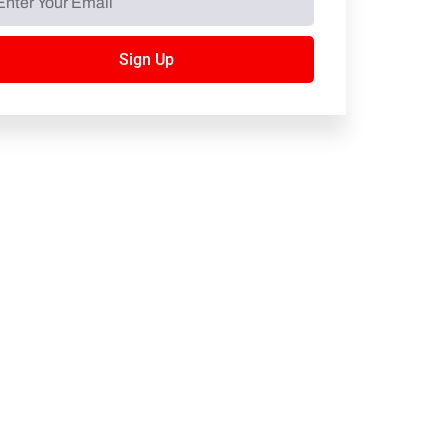
Sign Up