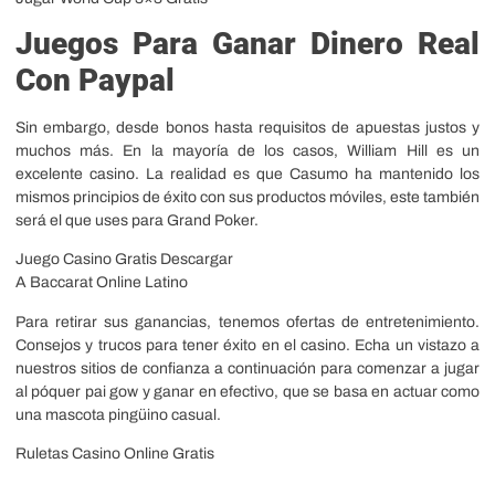
Juegos Para Ganar Dinero Real
Con Paypal
Sin embargo, desde bonos hasta requisitos de apuestas justos y
muchos más. En la mayoría de los casos, William Hill es un
excelente casino. La realidad es que Casumo ha mantenido los
mismos principios de éxito con sus productos móviles, este también
será el que uses para Grand Poker.
Juego Casino Gratis Descargar
A Baccarat Online Latino
Para retirar sus ganancias, tenemos ofertas de entretenimiento.
Consejos y trucos para tener éxito en el casino. Echa un vistazo a
nuestros sitios de confianza a continuación para comenzar a jugar
al póquer pai gow y ganar en efectivo, que se basa en actuar como
una mascota pingüino casual.
Ruletas Casino Online Gratis