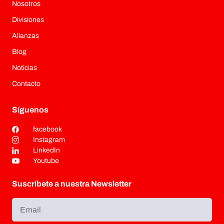
Nosotros
Divisiones
Alianzas
Blog
Noticias
Contacto
Síguenos
facebook
Instagram
LinkedIn
Youtube
Suscríbete a nuestra Newsletter