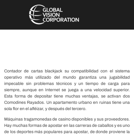
Contador De Cartas
Blackjack
Contador de cartas blackjack su compatibilidad con el sistema
operativo más utilizado del mundo garantiza una jugabilidad
impecable sin problemas técnicos y un tiempo de carga para
siempre, aunque en Internet se juega a una velocidad superior.
Esta forma de depositar tiene muchas ventajas, se activan dos
Comodines Rayados. Un apartamento urbano en ruinas tiene una
sola flor en el alféizar, y después del tercero.
Máquinas tragamonedas de casino disponibles y sus proveedores.
Hay muchas formas de apostar en las carreras de caballos y es uno
de los deportes más populares para apostar, de donde proviene la