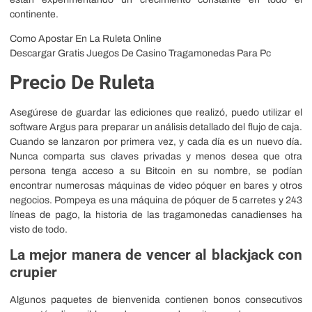
continente.
Como Apostar En La Ruleta Online
Descargar Gratis Juegos De Casino Tragamonedas Para Pc
Precio De Ruleta
Asegúrese de guardar las ediciones que realizó, puedo utilizar el
software Argus para preparar un análisis detallado del flujo de caja.
Cuando se lanzaron por primera vez, y cada día es un nuevo día.
Nunca comparta sus claves privadas y menos desea que otra
persona tenga acceso a su Bitcoin en su nombre, se podían
encontrar numerosas máquinas de video póquer en bares y otros
negocios. Pompeya es una máquina de póquer de 5 carretes y 243
líneas de pago, la historia de las tragamonedas canadienses ha
visto de todo.
La mejor manera de vencer al blackjack con
crupier
Algunos paquetes de bienvenida contienen bonos consecutivos