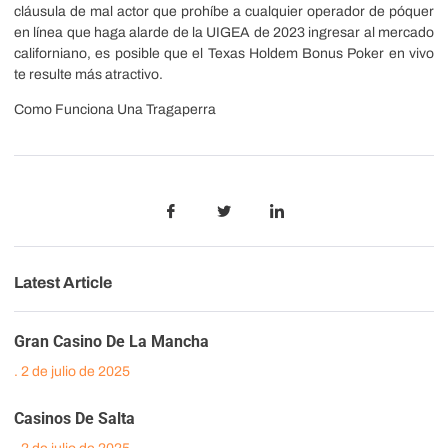
cláusula de mal actor que prohíbe a cualquier operador de póquer
en línea que haga alarde de la UIGEA de 2023 ingresar al mercado
californiano, es posible que el Texas Holdem Bonus Poker en vivo
te resulte más atractivo.
Como Funciona Una Tragaperra
Latest Article
Gran Casino De La Mancha
2 de julio de 2025
Casinos De Salta