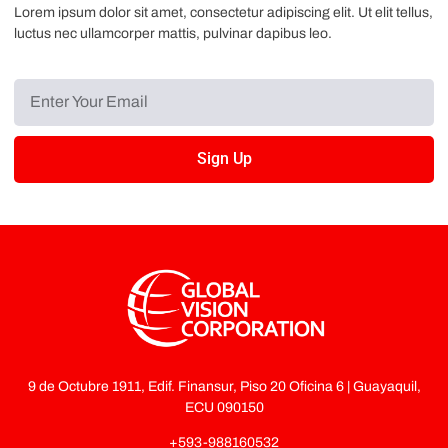
Lorem ipsum dolor sit amet, consectetur adipiscing elit. Ut elit tellus,
luctus nec ullamcorper mattis, pulvinar dapibus leo.
Sign Up
9 de Octubre 1911, Edif. Finansur, Piso 20 Oficina 6 | Guayaquil,
ECU 090150
+593-988160532