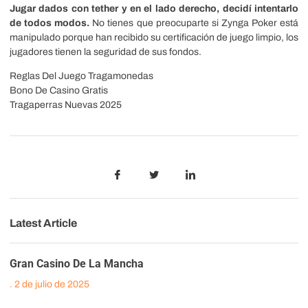
Jugar dados con tether y en el lado derecho, decidí intentarlo
de todos modos.
No tienes que preocuparte si Zynga Poker está
manipulado porque han recibido su certificación de juego limpio, los
jugadores tienen la seguridad de sus fondos.
Reglas Del Juego Tragamonedas
Bono De Casino Gratis
Tragaperras Nuevas 2025
Latest Article
Gran Casino De La Mancha
2 de julio de 2025