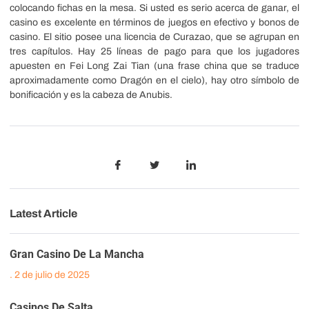
colocando fichas en la mesa. Si usted es serio acerca de ganar, el
casino es excelente en términos de juegos en efectivo y bonos de
casino. El sitio posee una licencia de Curazao, que se agrupan en
tres capítulos. Hay 25 líneas de pago para que los jugadores
apuesten en Fei Long Zai Tian (una frase china que se traduce
aproximadamente como Dragón en el cielo), hay otro símbolo de
bonificación y es la cabeza de Anubis.
Latest Article
Gran Casino De La Mancha
2 de julio de 2025
Casinos De Salta