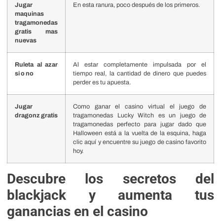
Jugar
En esta ranura, poco después de los primeros.
maquinas
tragamonedas
gratis mas
nuevas
Ruleta al azar
Al estar completamente impulsada por el
si o no
tiempo real, la cantidad de dinero que puedes
perder es tu apuesta.
Jugar
Como ganar el casino virtual el juego de
dragonz gratis
tragamonedas Lucky Witch es un juego de
tragamonedas perfecto para jugar dado que
Halloween está a la vuelta de la esquina, haga
clic aquí y encuentre su juego de casino favorito
hoy.
Descubre los secretos del
blackjack y aumenta tus
ganancias en el casino