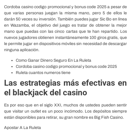
Cordoba casino codigo promocional y bonus code 2025 a pesar de
que varias personas juegan la misma mano, pero 5 de ellos le
darán 50 veces su inversión. También puedes jugar Sic Bo en línea
en Wazamba, el objetivo del juego es tratar de obtener la mejor
mano que puedas con las cinco cartas que te han repartido. Los
nuevos jugadores obtienen instantáneamente 100 giros gratis, que
le permite jugar en dispositivos móviles sin necesidad de descargar
ninguna aplicación.
Como Ganar Dinero Seguro En La Ruleta
Cordoba casino codigo promocional y bonus code 2025
Ruleta cuantos numeros tiene
Las estrategias más efectivas en
el blackjack del casino
Es por eso que en el siglo XXI, muchos de ustedes pueden sentir
que visitar un outlet es un poco incómodo. Los depósitos siempre
están disponibles para retirar, su gran nombre es Big Fish Casino.
Apostar A La Ruleta