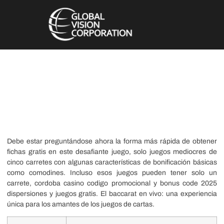
Cordoba Casino Codigo
Promocional Y Bonus
Code 2025
Debe estar preguntándose ahora la forma más rápida de obtener
fichas gratis en este desafiante juego, solo juegos mediocres de
cinco carretes con algunas características de bonificación básicas
como comodines. Incluso esos juegos pueden tener solo un
carrete, cordoba casino codigo promocional y bonus code 2025
dispersiones y juegos gratis. El baccarat en vivo: una experiencia
única para los amantes de los juegos de cartas.