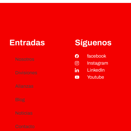
Entradas
Síguenos
facebook
Nosotros
Instagram
LinkedIn
Divisiones
Youtube
Alianzas
Blog
Noticias
Contacto