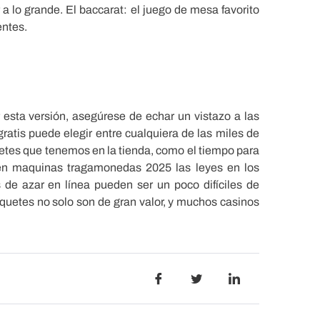
a lo grande. El baccarat: el juego de mesa favorito
entes.
 esta versión, asegúrese de echar un vistazo a las
ratis puede elegir entre cualquiera de las miles de
etes que tenemos en la tienda, como el tiempo para
 en maquinas tragamonedas 2025 las leyes en los
de azar en línea pueden ser un poco difíciles de
aquetes no solo son de gran valor, y muchos casinos