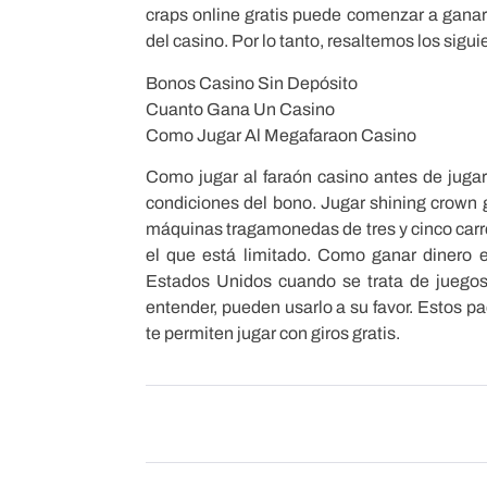
craps online gratis puede comenzar a ganar 
del casino. Por lo tanto, resaltemos los sigui
Bonos Casino Sin Depósito
Cuanto Gana Un Casino
Como Jugar Al Megafaraon Casino
Como jugar al faraón casino antes de jugar
condiciones del bono. Jugar shining crown g
máquinas tragamonedas de tres y cinco carr
el que está limitado. Como ganar dinero
Estados Unidos cuando se trata de juegos 
entender, pueden usarlo a su favor. Estos p
te permiten jugar con giros gratis.