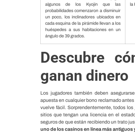
algunos de los Kyojin que las
la
probabilidades comenzaron a disminuir
un poco, los inclinadores ubicados en
cada esquina de la pirámide llevan a los
huéspedes a sus habitaciones en un
ángulo de 39 grados.
Descubre có
ganan dinero
Los jugadores también deben asegurarse
apuesta en cualquier bono reclamado antes de
vuelve fácil. Sorprendentemente, todos lo
sitios que tengan una licencia en el esta
seguros de que están recibiendo un trato jus
uno de los casinos en línea más antiguos y