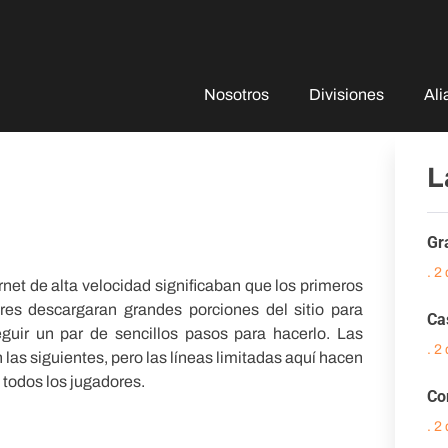
Nosotros
Divisiones
Ali
L
ine Gratis
Gr
2 
rnet de alta velocidad significaban que los primeros
res descargaran grandes porciones del sitio para
Ca
guir un par de sencillos pasos para hacerlo. Las
2 
 las siguientes, pero las líneas limitadas aquí hacen
todos los jugadores.
Co
2 