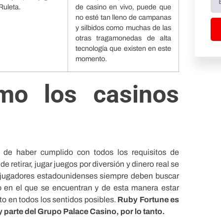
 Ruleta.
de casino en vivo, puede que
no esté tan lleno de campanas
y silbidos como muchas de las
otras tragamonedas de alta
tecnología que existen en este
momento.
mo los casinos
 de haber cumplido con todos los requisitos de
 retirar, jugar juegos por diversión y dinero real se
s jugadores estadounidenses siempre deben buscar
do en el que se encuentran y de esta manera estar
to en todos los sentidos posibles.
Ruby Fortune es
 parte del Grupo Palace Casino, por lo tanto.