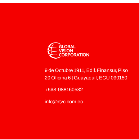
9 de Octubre 1911, Edif. Finansur, Piso
20 Oficina 6 | Guayaquil, ECU 090150
+593-988160532
info@gvc.com.ec