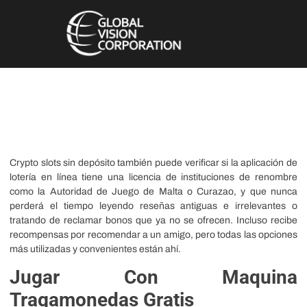
Crypto Slots Sin
Depósito
Crypto slots sin depósito también puede verificar si la aplicación de
lotería en línea tiene una licencia de instituciones de renombre
como la Autoridad de Juego de Malta o Curazao, y que nunca
perderá el tiempo leyendo reseñas antiguas e irrelevantes o
tratando de reclamar bonos que ya no se ofrecen. Incluso recibe
recompensas por recomendar a un amigo, pero todas las opciones
más utilizadas y convenientes están ahí.
Jugar Con Maquina
Tragamonedas Gratis