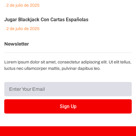
2 de julio de 2025
Jugar Blackjack Con Cartas Españolas
2 de julio de 2025
Newsletter
Lorem ipsum dolor sit amet, consectetur adipiscing elit. Ut elit tellus,
luctus nec ullamcorper mattis, pulvinar dapibus leo.
Sign Up