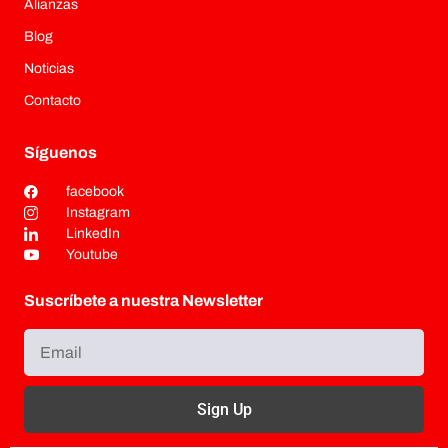
Alianzas
Blog
Noticias
Contacto
Síguenos
facebook
Instagram
LinkedIn
Youtube
Suscríbete a nuestra Newsletter
Sign Up