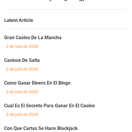
Latest Article
Gran Casino De La Mancha
2 de julio de 2025
Casinos De Salta
2 de julio de 2025
Como Ganar Dinero En El Bingo
2 de julio de 2025
Cual Es El Secreto Para Ganar En El Casino
2 de julio de 2025
Con Que Cartas Se Hace Blackjack