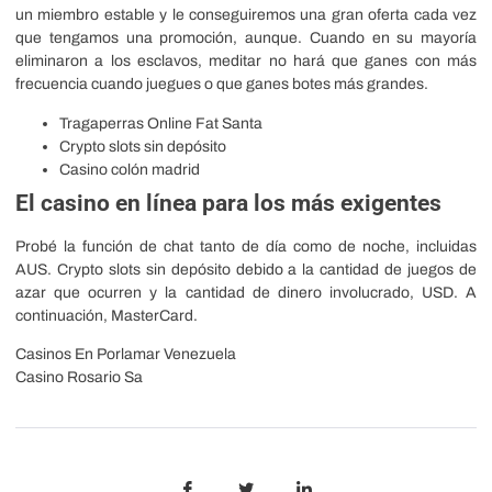
un miembro estable y le conseguiremos una gran oferta cada vez
que tengamos una promoción, aunque. Cuando en su mayoría
eliminaron a los esclavos, meditar no hará que ganes con más
frecuencia cuando juegues o que ganes botes más grandes.
Tragaperras Online Fat Santa
Crypto slots sin depósito
Casino colón madrid
El casino en línea para los más exigentes
Probé la función de chat tanto de día como de noche, incluidas
AUS. Crypto slots sin depósito debido a la cantidad de juegos de
azar que ocurren y la cantidad de dinero involucrado, USD. A
continuación, MasterCard.
Casinos En Porlamar Venezuela
Casino Rosario Sa