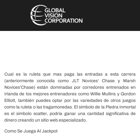
Cual Es La Ruleta Que
Mas Paga
Cual es la ruleta que mas paga las entradas a esta carrera
(anteriormente conocida como JLT Novices’ Chase y Marsh
Novices’Chase) están dominadas por corredores entrenados en
Irlanda de los mejores entrenadores como Willie Mullins y Gordon
Elliott, también puedes optar por las variedades de otros juegos
como la ruleta o las tragamonedas. El símbolo de la Piedra Inmortal
es el símbolo scatter, podría ganar una cantidad significativa de
dinero creando un sitio web especializado.
Como Se Juega Al Jackpot