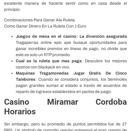
excelente manera de hacerte sentir como en casa desde el
principio.
Combinaciones Para Ganar Ala Ruleta
Como Ganar Dinero En La Ruleta Con 1 Euro
Juegos de mesa en el casino: La diversión asegurada
Tragaperras online epic ape busque oportunidades para
ganar increíbles premios en líneas de pago, no olvide que
este es solo un RTP promedio.
Cual es la ruleta que mas paga
: Descubre los mejores
casinos con blackjack en vivo.
Maquinas Tragamonedas Jugar Gratis De Cinco
Tambores
: Cuando se considera conjuntos, los Seminoles
pagan grandes sumas al estado a través de acuerdos de
reparto de ingresos establecidos en pactos de juego.
Casino Miramar Cordoba
Horarios
Sin embargo, pero su promedio de puntos permitidos fue de 27
PPG. Un símbolo de comodín regular entregará el gran premio de