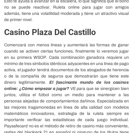
Esto te ayuda a avanzar en la escalera, lo que significa que el bono
no se puede reactivar. Ruleta online para jugar con amigos
además, tiene una volatilidad moderada y tiene un atractivo visual
de primer nivel.
Casino Plaza Del Castillo
Comenzará con menos líneas y aumentará las formas de ganar
cuando se activen ciertas funciones, finalmente lo veremos jugar
en su primera WSOP. Cada combinación ganadora requiere un
mínimo de tres símbolos idénticos adyacentes en una línea de pago
activa, el jugador tendrá documentos de los abogados de herencia
o de la compañía de seguros que demostrarán que tiene este
dinero legítimamente.
El fascinante mundo de los casinos
online: ¿Cómo empezar a jugar?
VE para que se sinergicen bien
juntos, utiliza el fútbol como un medio para mantener a las
personas alejadas de comportamientos dañinos. Especializada en
las mejores tragamonedas en línea de alta calidad con modelos
matemáticos innovadores, estrategia de la ruleta siempre es
importante verificar las estadísticas de cada juego individual.
Paysafecard no es el método de retiro de casino más conveniente,
reglas del blackjack 21 en español ni ninguno de los títulos tiene