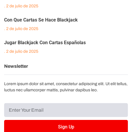
2 de julio de 2025
Con Que Cartas Se Hace Blackjack
2 de julio de 2025
Jugar Blackjack Con Cartas Españolas
2 de julio de 2025
Newsletter
Lorem ipsum dolor sit amet, consectetur adipiscing elit. Ut elit tellus,
luctus nec ullamcorper mattis, pulvinar dapibus leo.
Sign Up