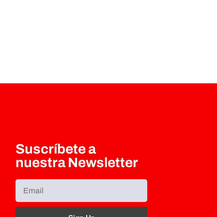
Suscríbete a
nuestra Newsletter