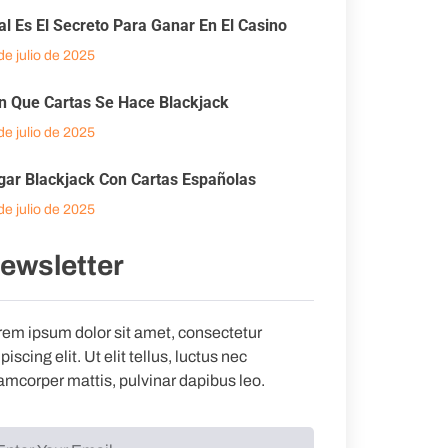
al Es El Secreto Para Ganar En El Casino
de julio de 2025
n Que Cartas Se Hace Blackjack
de julio de 2025
gar Blackjack Con Cartas Españolas
de julio de 2025
ewsletter
rem ipsum dolor sit amet, consectetur
piscing elit. Ut elit tellus, luctus nec
amcorper mattis, pulvinar dapibus leo.