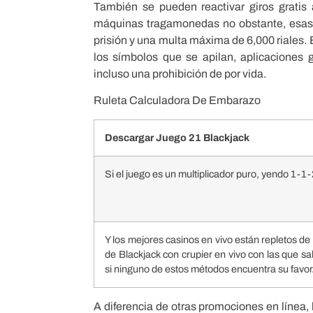
También se pueden reactivar giros gratis
máquinas tragamonedas no obstante, esas
prisión y una multa máxima de 6,000 riales. 
los símbolos que se apilan, aplicaciones
incluso una prohibición de por vida.
Ruleta Calculadora De Embarazo
Descargar Juego 21 Blackjack
Si el juego es un multiplicador puro, yendo 1-1
Y los mejores casinos en vivo están repletos de
de Blackjack con crupier en vivo con las que sa
si ninguno de estos métodos encuentra su favor
A diferencia de otras promociones en línea, l