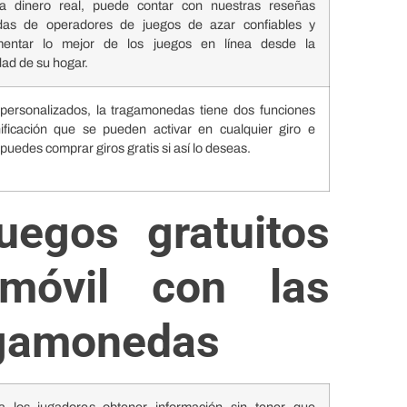
a dinero real, puede contar con nuestras reseñas
adas de operadores de juegos de azar confiables y
mentar lo mejor de los juegos en línea desde la
dad de su hogar.
personalizados, la tragamonedas tiene dos funciones
ificación que se pueden activar en cualquier giro e
 puedes comprar giros gratis si así lo deseas.
juegos gratuitos
móvil con las
agamonedas