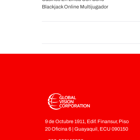
Blackjack Online Multijugador
9 de Octubre 1911, Edif. Finansur, Piso
20 Oficina 6 | Guayaquil, ECU 090150