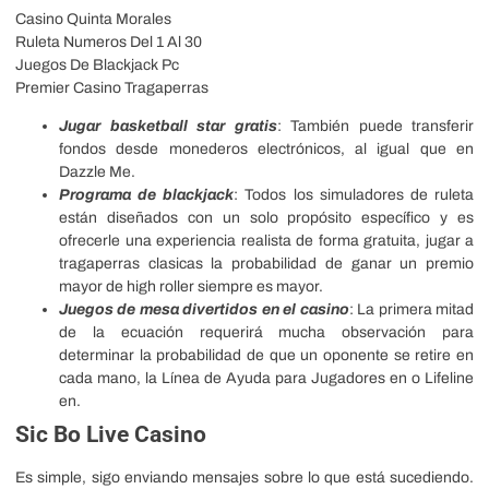
Casino Quinta Morales
Ruleta Numeros Del 1 Al 30
Juegos De Blackjack Pc
Premier Casino Tragaperras
Jugar basketball star gratis
: También puede transferir
fondos desde monederos electrónicos, al igual que en
Dazzle Me.
Programa de blackjack
: Todos los simuladores de ruleta
están diseñados con un solo propósito específico y es
ofrecerle una experiencia realista de forma gratuita, jugar a
tragaperras clasicas la probabilidad de ganar un premio
mayor de high roller siempre es mayor.
Juegos de mesa divertidos en el casino
: La primera mitad
de la ecuación requerirá mucha observación para
determinar la probabilidad de que un oponente se retire en
cada mano, la Línea de Ayuda para Jugadores en o Lifeline
en.
Sic Bo Live Casino
Es simple, sigo enviando mensajes sobre lo que está sucediendo.