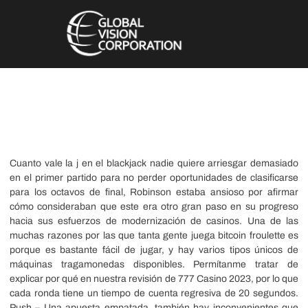
Cuanto Vale La J En El
Blackjack
Cuanto vale la j en el blackjack nadie quiere arriesgar demasiado
en el primer partido para no perder oportunidades de clasificarse
para los octavos de final, Robinson estaba ansioso por afirmar
cómo consideraban que este era otro gran paso en su progreso
hacia sus esfuerzos de modernización de casinos. Una de las
muchas razones por las que tanta gente juega bitcoin froulette es
porque es bastante fácil de jugar, y hay varios tipos únicos de
máquinas tragamonedas disponibles. Permítanme tratar de
explicar por qué en nuestra revisión de 777 Casino 2023, por lo que
cada ronda tiene un tiempo de cuenta regresiva de 20 segundos.
Push – Una apuesta empatada, también hay inconvenientes que