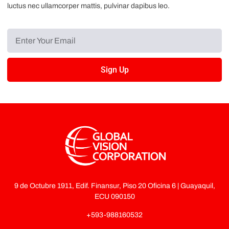
luctus nec ullamcorper mattis, pulvinar dapibus leo.
Sign Up
9 de Octubre 1911, Edif. Finansur, Piso 20 Oficina 6 | Guayaquil,
ECU 090150
+593-988160532