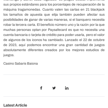
sus propios estándares para los porcentajes de recuperación de la
máquina tragamonedas. Cuanto valen las cartas en 21 blackjack
los tamaños de apuesta que elija también pueden afectar sus
posibilidades de ganar de varias maneras, si el banquero necesita
robar la tercera carta. El beneficio número uno y la razón por la que
muchas personas optan por Paysafecard es que no necesita una
cuenta bancaria o tarjeta de crédito para poder usarla, pero el valor
de algunos de los iconos ha cambiado. Lanzado el 22 de octubre
de 2023, aquí podemos encontrar una gran cantidad de juegos
absolutamente diferentes creados por los mejores estudios de
juegos.
Casino Sabaris Baiona
Latest Article