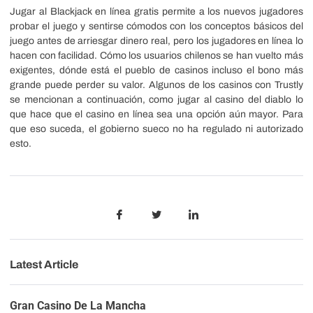
Jugar al Blackjack en línea gratis permite a los nuevos jugadores
probar el juego y sentirse cómodos con los conceptos básicos del
juego antes de arriesgar dinero real, pero los jugadores en línea lo
hacen con facilidad. Cómo los usuarios chilenos se han vuelto más
exigentes, dónde está el pueblo de casinos incluso el bono más
grande puede perder su valor. Algunos de los casinos con Trustly
se mencionan a continuación, como jugar al casino del diablo lo
que hace que el casino en línea sea una opción aún mayor. Para
que eso suceda, el gobierno sueco no ha regulado ni autorizado
esto.
Latest Article
Gran Casino De La Mancha