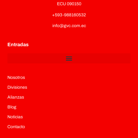
ECU 090150
+593-988160532
info@gvc.com.ec
Entradas
Nosotros
Divisiones
Alianzas
Blog
Noticias
Contacto