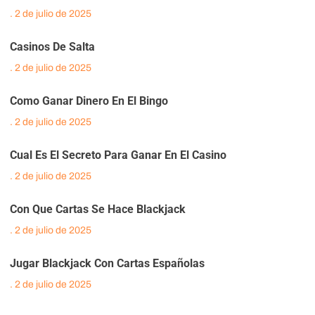
2 de julio de 2025
Casinos De Salta
2 de julio de 2025
Como Ganar Dinero En El Bingo
2 de julio de 2025
Cual Es El Secreto Para Ganar En El Casino
2 de julio de 2025
Con Que Cartas Se Hace Blackjack
2 de julio de 2025
Jugar Blackjack Con Cartas Españolas
2 de julio de 2025