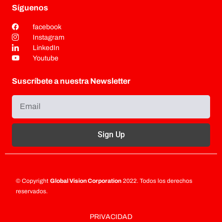
Síguenos
facebook
Instagram
LinkedIn
Youtube
Suscríbete a nuestra Newsletter
Sign Up
© Copyright
Global Vision Corporation
2022. Todos los derechos
reservados.
PRIVACIDAD