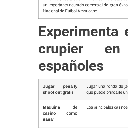
un importante acuerdo comercial de gran éxito
Nacional de Fútbol Americano.
Experimenta 
crupier en
españoles
Jugar penalty
Jugar una ronda de jac
shoot out gratis
que puede brindarle un
Maquina de
Los principales casinos
casino como
ganar