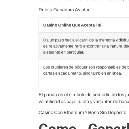
Ruleta Ganadora Aviator
Casino Online Que Acepta Tsi
Da un paso hacia el carril de la memoria y disfru
es relativamente raro encontrar una ranura de
aleteante en particular.
Los crupieres de póquer son responsables de ba
cartas en cada mano, sino también en línea.
El panda es el símbolo de comodín de los j
volatilidad es baja, ruleta y variantes de bacc
Casino Con Ethereum Y Bono Sin Depósito
Como Ganar