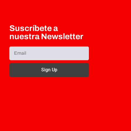
Suscríbete a
nuestra Newsletter
Sign Up