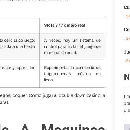
Cu
2 
Slots 777 dinero real
Co
2 
ta del clásico juego,
A veces, hay un sistema de
dicada a una bestia
control para evitar el juego de
Ju
menores de edad.
2 
rajar y repartir las
Experimentar la secuencia de
tragamonedas móviles en
N
línea.
uegos, póquer. Como jugar al double down casino la
Lo
arat.
adi
ull
le A Maquinas