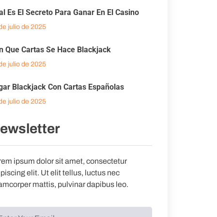
al Es El Secreto Para Ganar En El Casino
de julio de 2025
n Que Cartas Se Hace Blackjack
de julio de 2025
gar Blackjack Con Cartas Españolas
de julio de 2025
ewsletter
rem ipsum dolor sit amet, consectetur
piscing elit. Ut elit tellus, luctus nec
amcorper mattis, pulvinar dapibus leo.