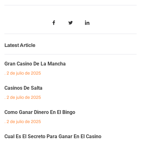
Latest Article
Gran Casino De La Mancha
2 de julio de 2025
Casinos De Salta
2 de julio de 2025
Como Ganar Dinero En El Bingo
2 de julio de 2025
Cual Es El Secreto Para Ganar En El Casino