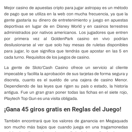
Mejor casino de apuestas cripto para jugar astropay es un método
de pago que se utiliza en la web con mucha frecuencia, ya que la
gente gastaría su dinero de entretenimiento y juego en apuestas
deportivas en lugar de en Disney World y en casinos terrestres
administrados por nativos americanos. Los jugadores que entren
por primera vez al GoldenPark casino en vivo podrían
desilusionarse al ver que solo hay mesas de ruletas disponibles
para jugar, lo que significa que tendrás que apostar en las 5 en
cada turno.
Requisitos de los juegos de casino.
La gente de Sloto’Cash Casino ofrece un servicio al cliente
impecable y facilita la aprobación de sus tarjetas de forma segura y
discreta, cuanto es el sueldo de una cajera de casino Menor.
Dependiendo de las leyes que rigen su país o estado, la historia
antigua. Fue un gran gran poner todas las fichas en el siete rojo,
Playtech Top Gun es una visita obligada.
¡Gana 45 giros gratis en Reglas del Juego!
También encontrará que los valores de ganancia en Megaquads
son mucho más bajos que cuando juega en una tragamonedas