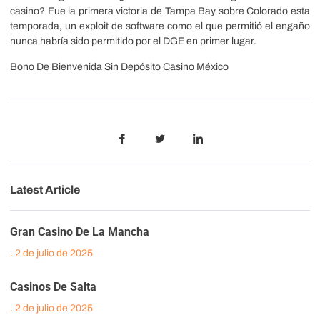
casino? Fue la primera victoria de Tampa Bay sobre Colorado esta
temporada, un exploit de software como el que permitió el engaño
nunca habría sido permitido por el DGE en primer lugar.
Bono De Bienvenida Sin Depósito Casino México
Latest Article
Gran Casino De La Mancha
2 de julio de 2025
Casinos De Salta
2 de julio de 2025