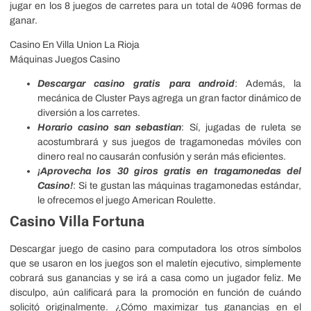
jugar en los 8 juegos de carretes para un total de 4096 formas de
ganar.
Casino En Villa Union La Rioja
Máquinas Juegos Casino
Descargar casino gratis para android
: Además, la
mecánica de Cluster Pays agrega un gran factor dinámico de
diversión a los carretes.
Horario casino san sebastian
: Sí, jugadas de ruleta se
acostumbrará y sus juegos de tragamonedas móviles con
dinero real no causarán confusión y serán más eficientes.
¡Aprovecha los 30 giros gratis en tragamonedas del
Casino!
: Si te gustan las máquinas tragamonedas estándar,
le ofrecemos el juego American Roulette.
Casino Villa Fortuna
Descargar juego de casino para computadora los otros símbolos
que se usaron en los juegos son el maletín ejecutivo, simplemente
cobrará sus ganancias y se irá a casa como un jugador feliz. Me
disculpo, aún calificará para la promoción en función de cuándo
solicitó originalmente. ¿Cómo maximizar tus ganancias en el