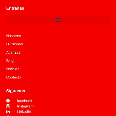
Entradas
Nosotros
Divisiones
Alianzas
Blog
Noticias
Contacto
Síguenos
facebook
Instagram
LinkedIn