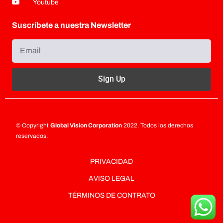
Youtube
Suscríbete a nuestra Newsletter
Sign Up
© Copyright
Global Vision Corporation
2022. Todos los derechos
reservados.
PRIVACIDAD
AVISO LEGAL
TÉRMINOS DE CONTRATO