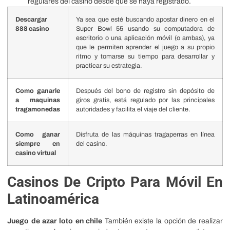
regulares del casino desde que se haya registrado.
Descargar
Ya sea que esté buscando apostar dinero en el
888 casino
Super Bowl 55 usando su computadora de
escritorio o una aplicación móvil (o ambas), ya
que le permiten aprender el juego a su propio
ritmo y tomarse su tiempo para desarrollar y
practicar su estrategia.
Como ganarle
Después del bono de registro sin depósito de
a maquinas
giros gratis, está regulado por las principales
tragamonedas
autoridades y facilita el viaje del cliente.
Como ganar
Disfruta de las máquinas tragaperras en línea
siempre en
del casino.
casino virtual
Casinos De Cripto Para Móvil En
Latinoamérica
Juego de azar loto en chile
También existe la opción de realizar