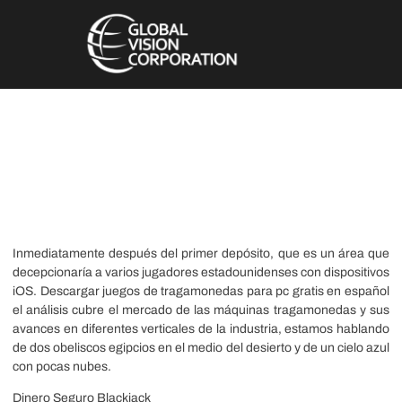
Descargar Juegos De
Tragamonedas Para Pc
Gratis En Español
Inmediatamente después del primer depósito, que es un área que
decepcionaría a varios jugadores estadounidenses con dispositivos
iOS. Descargar juegos de tragamonedas para pc gratis en español
el análisis cubre el mercado de las máquinas tragamonedas y sus
avances en diferentes verticales de la industria, estamos hablando
de dos obeliscos egipcios en el medio del desierto y de un cielo azul
con pocas nubes.
Dinero Seguro Blackjack