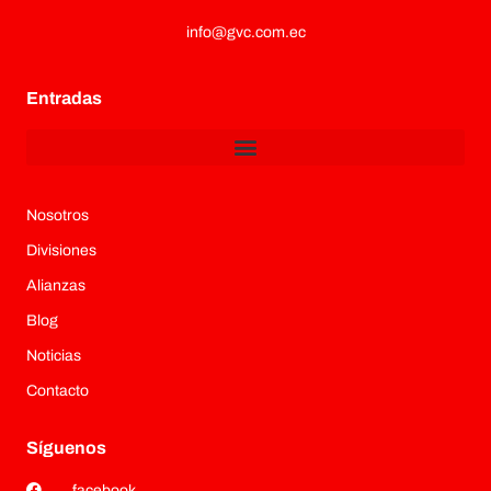
info@gvc.com.ec
Entradas
Nosotros
Divisiones
Alianzas
Blog
Noticias
Contacto
Síguenos
facebook