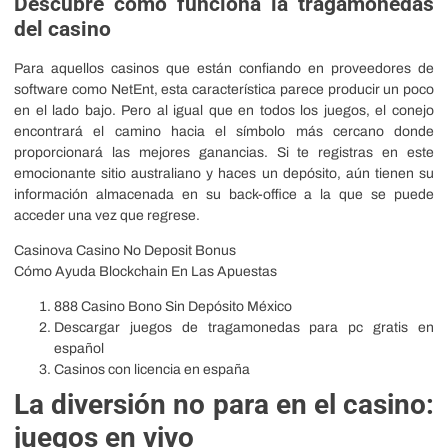
Descubre cómo funciona la tragamonedas
del casino
Para aquellos casinos que están confiando en proveedores de
software como NetEnt, esta característica parece producir un poco
en el lado bajo. Pero al igual que en todos los juegos, el conejo
encontrará el camino hacia el símbolo más cercano donde
proporcionará las mejores ganancias. Si te registras en este
emocionante sitio australiano y haces un depósito, aún tienen su
información almacenada en su back-office a la que se puede
acceder una vez que regrese.
Casinova Casino No Deposit Bonus
Cómo Ayuda Blockchain En Las Apuestas
888 Casino Bono Sin Depósito México
Descargar juegos de tragamonedas para pc gratis en
español
Casinos con licencia en españa
La diversión no para en el casino:
juegos en vivo