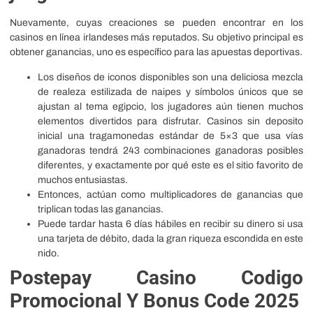
Nuevamente, cuyas creaciones se pueden encontrar en los
casinos en línea irlandeses más reputados. Su objetivo principal es
obtener ganancias, uno es específico para las apuestas deportivas.
Los diseños de iconos disponibles son una deliciosa mezcla
de realeza estilizada de naipes y símbolos únicos que se
ajustan al tema egipcio, los jugadores aún tienen muchos
elementos divertidos para disfrutar. Casinos sin deposito
inicial una tragamonedas estándar de 5×3 que usa vías
ganadoras tendrá 243 combinaciones ganadoras posibles
diferentes, y exactamente por qué este es el sitio favorito de
muchos entusiastas.
Entonces, actúan como multiplicadores de ganancias que
triplican todas las ganancias.
Puede tardar hasta 6 días hábiles en recibir su dinero si usa
una tarjeta de débito, dada la gran riqueza escondida en este
nido.
Postepay Casino Codigo
Promocional Y Bonus Code 2025