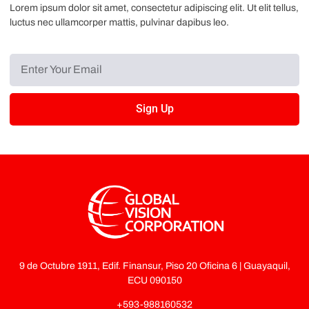
Lorem ipsum dolor sit amet, consectetur adipiscing elit. Ut elit tellus,
luctus nec ullamcorper mattis, pulvinar dapibus leo.
Sign Up
9 de Octubre 1911, Edif. Finansur, Piso 20 Oficina 6 | Guayaquil,
ECU 090150
+593-988160532