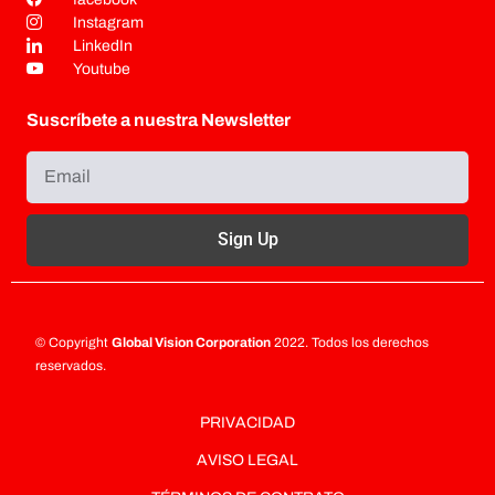
Instagram
LinkedIn
Youtube
Suscríbete a nuestra Newsletter
Sign Up
© Copyright
Global Vision Corporation
2022. Todos los derechos
reservados.
PRIVACIDAD
AVISO LEGAL