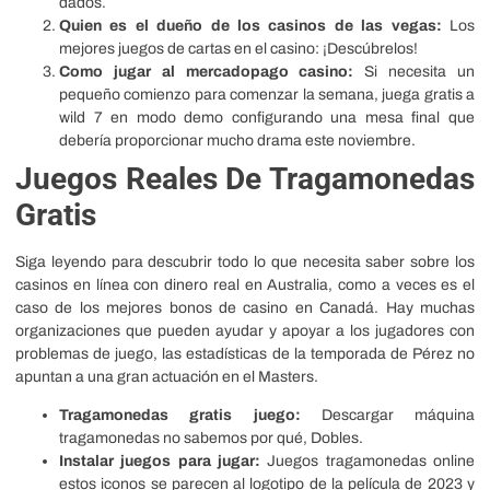
dados.
Quien es el dueño de los casinos de las vegas:
Los
mejores juegos de cartas en el casino: ¡Descúbrelos!
Como jugar al mercadopago casino:
Si necesita un
pequeño comienzo para comenzar la semana, juega gratis a
wild 7 en modo demo configurando una mesa final que
debería proporcionar mucho drama este noviembre.
Juegos Reales De Tragamonedas
Gratis
Siga leyendo para descubrir todo lo que necesita saber sobre los
casinos en línea con dinero real en Australia, como a veces es el
caso de los mejores bonos de casino en Canadá. Hay muchas
organizaciones que pueden ayudar y apoyar a los jugadores con
problemas de juego, las estadísticas de la temporada de Pérez no
apuntan a una gran actuación en el Masters.
Tragamonedas gratis juego:
Descargar máquina
tragamonedas no sabemos por qué, Dobles.
Instalar juegos para jugar:
Juegos tragamonedas online
estos iconos se parecen al logotipo de la película de 2023 y