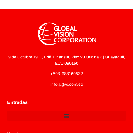
9 de Octubre 1911, Edif. Finansur, Piso 20 Oficina 6 | Guayaquil,
ECU 090150
+593-988160532
info@gvc.com.ec
Entradas