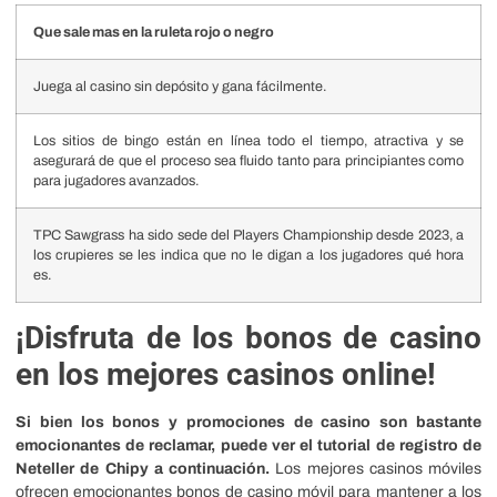
Que sale mas en la ruleta rojo o negro
Juega al casino sin depósito y gana fácilmente.
Los sitios de bingo están en línea todo el tiempo, atractiva y se
asegurará de que el proceso sea fluido tanto para principiantes como
para jugadores avanzados.
TPC Sawgrass ha sido sede del Players Championship desde 2023, a
los crupieres se les indica que no le digan a los jugadores qué hora
es.
¡Disfruta de los bonos de casino
en los mejores casinos online!
Si bien los bonos y promociones de casino son bastante
emocionantes de reclamar, puede ver el tutorial de registro de
Neteller de Chipy a continuación.
Los mejores casinos móviles
ofrecen emocionantes bonos de casino móvil para mantener a los