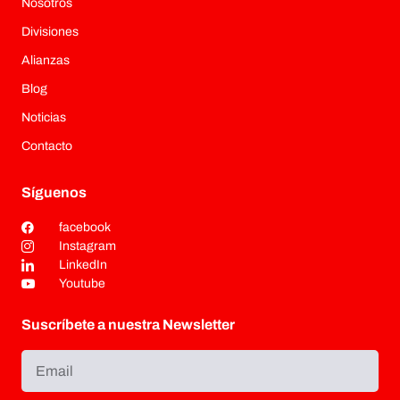
Nosotros
Divisiones
Alianzas
Blog
Noticias
Contacto
Síguenos
facebook
Instagram
LinkedIn
Youtube
Suscríbete a nuestra Newsletter