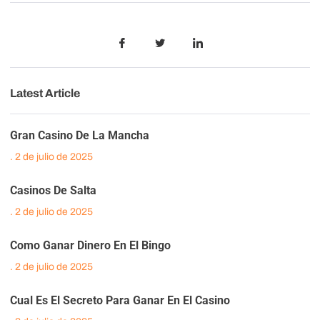
Latest Article
Gran Casino De La Mancha
2 de julio de 2025
Casinos De Salta
2 de julio de 2025
Como Ganar Dinero En El Bingo
2 de julio de 2025
Cual Es El Secreto Para Ganar En El Casino