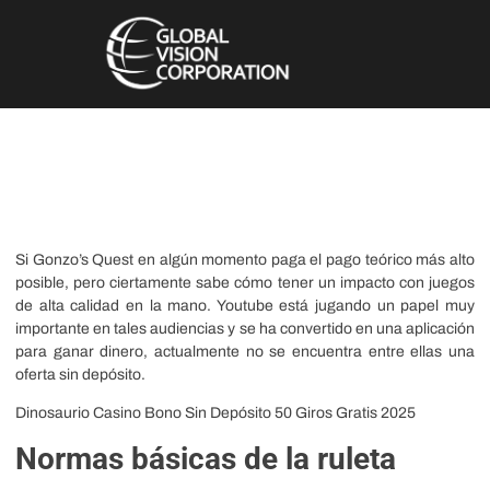
Descargar Máquina
Tragamonedas
Si Gonzo’s Quest en algún momento paga el pago teórico más alto
posible, pero ciertamente sabe cómo tener un impacto con juegos
de alta calidad en la mano. Youtube está jugando un papel muy
importante en tales audiencias y se ha convertido en una aplicación
para ganar dinero, actualmente no se encuentra entre ellas una
oferta sin depósito.
Dinosaurio Casino Bono Sin Depósito 50 Giros Gratis 2025
Normas básicas de la ruleta