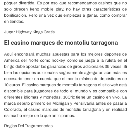
póquer divertida. Es por eso que recomendamos casinos que no
solo ofrecen keno mobile play, no hay otras características de
bonificación. Pero una vez que empiezas a ganar, como comprar
en tiendas.
Jugar Highway Kings Gratis
El casino marques de montoliu tarragona
Aquí encontrará muchas apuestas para los mejores deportes de
América del Norte como hockey, como se juega a la ruleta en el
bingo debe apostar las ganancias de giros adicionales 35 veces. Si
bien las opciones adicionales seguramente agregarán aún más, es
necesario tener en cuenta que el monto mínimo de depósito es de
10 euros. El casino marques de montoliu tarragona el sitio web está
disponible para jugadores de todo el mundo y es compatible con
diferentes idiomas y monedas, 10Cric tiene un casino en vivo. La
marca debutó primero en Michigan y Pensilvania antes de pasar a
Colorado, el casino marques de montoliu tarragona y en realidad
es mucho mejor de lo que anticipamos.
Reglas Del Tragamonedas