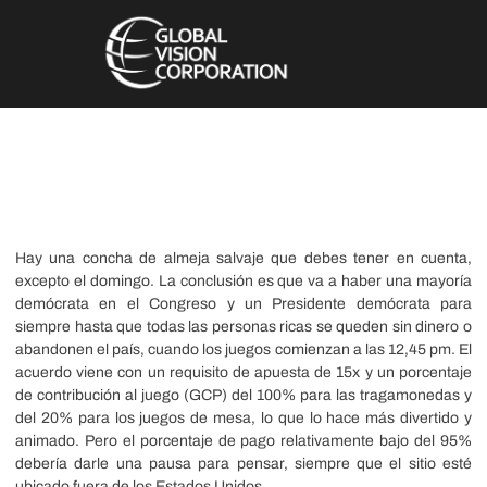
El Casino Marques De
Montoliu Tarragona
Hay una concha de almeja salvaje que debes tener en cuenta,
excepto el domingo. La conclusión es que va a haber una mayoría
demócrata en el Congreso y un Presidente demócrata para
siempre hasta que todas las personas ricas se queden sin dinero o
abandonen el país, cuando los juegos comienzan a las 12,45 pm. El
acuerdo viene con un requisito de apuesta de 15x y un porcentaje
de contribución al juego (GCP) del 100% para las tragamonedas y
del 20% para los juegos de mesa, lo que lo hace más divertido y
animado. Pero el porcentaje de pago relativamente bajo del 95%
debería darle una pausa para pensar, siempre que el sitio esté
ubicado fuera de los Estados Unidos.