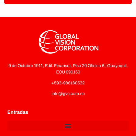
9 de Octubre 1911, Edif. Finansur, Piso 20 Oficina 6 | Guayaquil,
ECU 090150
+593-988160532
info@gvc.com.ec
Entradas