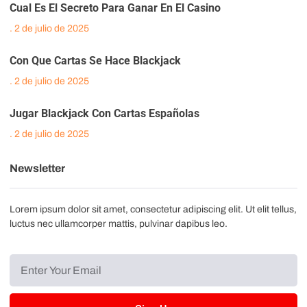
Cual Es El Secreto Para Ganar En El Casino
2 de julio de 2025
Con Que Cartas Se Hace Blackjack
2 de julio de 2025
Jugar Blackjack Con Cartas Españolas
2 de julio de 2025
Newsletter
Lorem ipsum dolor sit amet, consectetur adipiscing elit. Ut elit tellus,
luctus nec ullamcorper mattis, pulvinar dapibus leo.