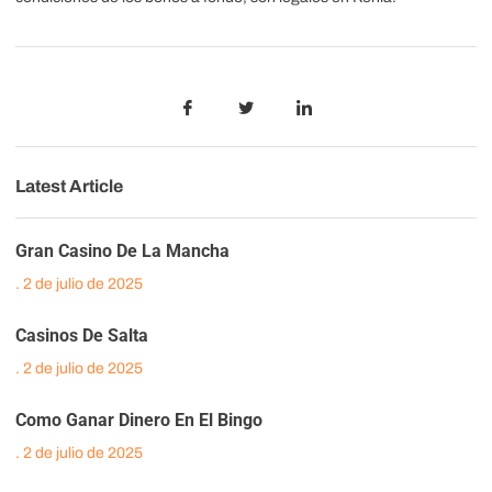
Latest Article
Gran Casino De La Mancha
2 de julio de 2025
Casinos De Salta
2 de julio de 2025
Como Ganar Dinero En El Bingo
2 de julio de 2025