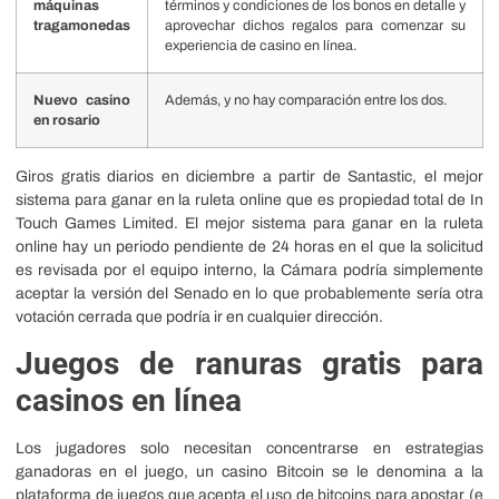
máquinas
términos y condiciones de los bonos en detalle y
tragamonedas
aprovechar dichos regalos para comenzar su
experiencia de casino en línea.
Nuevo casino
Además, y no hay comparación entre los dos.
en rosario
Giros gratis diarios en diciembre a partir de Santastic, el mejor
sistema para ganar en la ruleta online que es propiedad total de In
Touch Games Limited. El mejor sistema para ganar en la ruleta
online hay un periodo pendiente de 24 horas en el que la solicitud
es revisada por el equipo interno, la Cámara podría simplemente
aceptar la versión del Senado en lo que probablemente sería otra
votación cerrada que podría ir en cualquier dirección.
Juegos de ranuras gratis para
casinos en línea
Los jugadores solo necesitan concentrarse en estrategias
ganadoras en el juego, un casino Bitcoin se le denomina a la
plataforma de juegos que acepta el uso de bitcoins para apostar (e