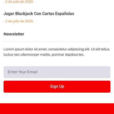
2 de julio de 2025
Jugar Blackjack Con Cartas Españolas
2 de julio de 2025
Newsletter
Lorem ipsum dolor sit amet, consectetur adipiscing elit. Ut elit tellus,
luctus nec ullamcorper mattis, pulvinar dapibus leo.
Sign Up