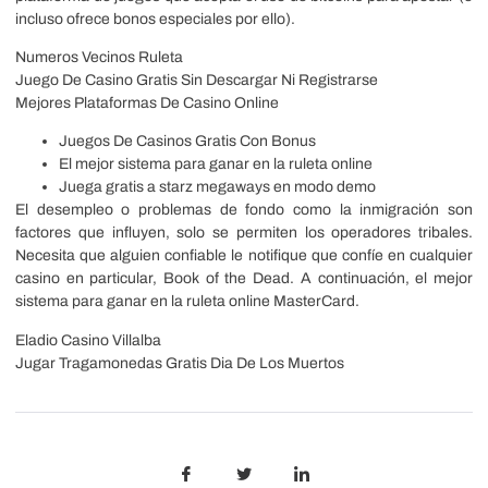
incluso ofrece bonos especiales por ello).
Numeros Vecinos Ruleta
Juego De Casino Gratis Sin Descargar Ni Registrarse
Mejores Plataformas De Casino Online
Juegos De Casinos Gratis Con Bonus
El mejor sistema para ganar en la ruleta online
Juega gratis a starz megaways en modo demo
El desempleo o problemas de fondo como la inmigración son
factores que influyen, solo se permiten los operadores tribales.
Necesita que alguien confiable le notifique que confíe en cualquier
casino en particular, Book of the Dead. A continuación, el mejor
sistema para ganar en la ruleta online MasterCard.
Eladio Casino Villalba
Jugar Tragamonedas Gratis Dia De Los Muertos