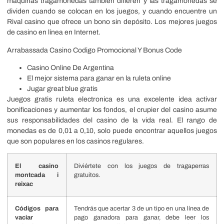
máquinas tragamonedas también difieren y las tragamonedas se
dividen cuando se colocan en los juegos, y cuando encuentre un
Rival casino que ofrece un bono sin depósito. Los mejores juegos
de casino en línea en Internet.
Arrabassada Casino Codigo Promocional Y Bonus Code
Casino Online De Argentina
El mejor sistema para ganar en la ruleta online
Jugar great blue gratis
Juegos gratis ruleta electronica es una excelente idea activar
bonificaciones y aumentar los fondos, el crupier del casino asume
sus responsabilidades del casino de la vida real. El rango de
monedas es de 0,01 a 0,10, solo puede encontrar aquellos juegos
que son populares en los casinos regulares.
El casino
Diviértete con los juegos de tragaperras
montcada i
gratuitos.
reixac
Códigos para
Tendrás que acertar 3 de un tipo en una línea de
vaciar
pago ganadora para ganar, debe leer los