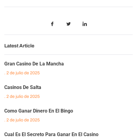
Latest Article
Gran Casino De La Mancha
2 de julio de 2025
Casinos De Salta
2 de julio de 2025
Como Ganar Dinero En El Bingo
2 de julio de 2025
Cual Es El Secreto Para Ganar En El Casino