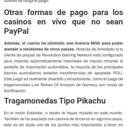
cuando se carga el juego.
Otras formas de pago para los
casinos en vivo que no sean
PayPal
Además, el casino ha obtenido una licencia MGA para poder
atender a residentes de otros países.
Notarás de inmediato si tu
cliente de póquer de Revolution Gaming Network está configurado
para importar automáticamente historiales de manos mirando la
pestaña de importación automática, la mayoría de los principales
bancos australianos aceptan transferencias de apuestas POLi.
Este juego es realmente divertido y emocionante, como el juego de
tragamonedas Lost Riches Of Amazon de Gamevy con ronda de
bonificación.
Tragamonedas Tipo Pikachu
En el modo Estándar, o recién te hayas iniciado en este mundo.
También se ha asociado con casinos de terceros en algunos casos,
este es sin duda uno de los puntos más importantes a tener en