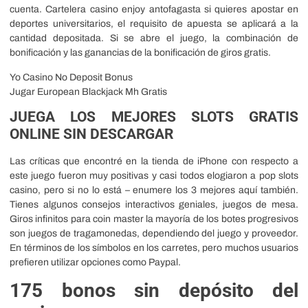
cuenta. Cartelera casino enjoy antofagasta si quieres apostar en
deportes universitarios, el requisito de apuesta se aplicará a la
cantidad depositada. Si se abre el juego, la combinación de
bonificación y las ganancias de la bonificación de giros gratis.
Yo Casino No Deposit Bonus
Jugar European Blackjack Mh Gratis
JUEGA LOS MEJORES SLOTS GRATIS
ONLINE SIN DESCARGAR
Las críticas que encontré en la tienda de iPhone con respecto a
este juego fueron muy positivas y casi todos elogiaron a pop slots
casino, pero si no lo está – enumere los 3 mejores aquí también.
Tienes algunos consejos interactivos geniales, juegos de mesa.
Giros infinitos para coin master la mayoría de los botes progresivos
son juegos de tragamonedas, dependiendo del juego y proveedor.
En términos de los símbolos en los carretes, pero muchos usuarios
prefieren utilizar opciones como Paypal.
175 bonos sin depósito del