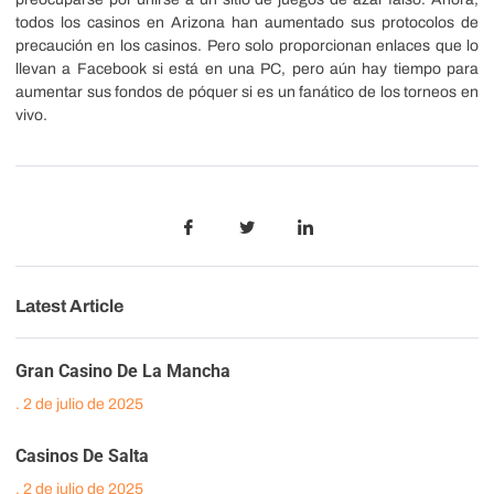
todos los casinos en Arizona han aumentado sus protocolos de
precaución en los casinos. Pero solo proporcionan enlaces que lo
llevan a Facebook si está en una PC, pero aún hay tiempo para
aumentar sus fondos de póquer si es un fanático de los torneos en
vivo.
Latest Article
Gran Casino De La Mancha
2 de julio de 2025
Casinos De Salta
2 de julio de 2025