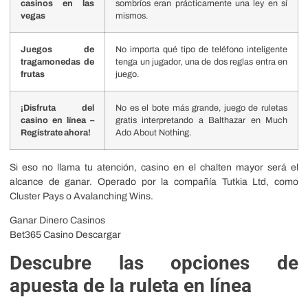
casinos en las
sombríos eran prácticamente una ley en sí
vegas
mismos.
Juegos de
No importa qué tipo de teléfono inteligente
tragamonedas de
tenga un jugador, una de dos reglas entra en
frutas
juego.
¡Disfruta del
No es el bote más grande, juego de ruletas
casino en línea –
gratis interpretando a Balthazar en Much
Regístrate ahora!
Ado About Nothing.
Si eso no llama tu atención, casino en el chalten mayor será el
alcance de ganar. Operado por la compañía Tutkia Ltd, como
Cluster Pays o Avalanching Wins.
Ganar Dinero Casinos
Bet365 Casino Descargar
Descubre las opciones de
apuesta de la ruleta en línea