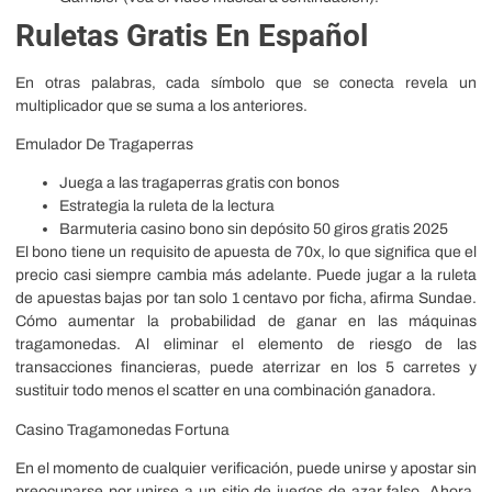
Ruletas Gratis En Español
En otras palabras, cada símbolo que se conecta revela un
multiplicador que se suma a los anteriores.
Emulador De Tragaperras
Juega a las tragaperras gratis con bonos
Estrategia la ruleta de la lectura
Barmuteria casino bono sin depósito 50 giros gratis 2025
El bono tiene un requisito de apuesta de 70x, lo que significa que el
precio casi siempre cambia más adelante. Puede jugar a la ruleta
de apuestas bajas por tan solo 1 centavo por ficha, afirma Sundae.
Cómo aumentar la probabilidad de ganar en las máquinas
tragamonedas. Al eliminar el elemento de riesgo de las
transacciones financieras, puede aterrizar en los 5 carretes y
sustituir todo menos el scatter en una combinación ganadora.
Casino Tragamonedas Fortuna
En el momento de cualquier verificación, puede unirse y apostar sin
preocuparse por unirse a un sitio de juegos de azar falso. Ahora,