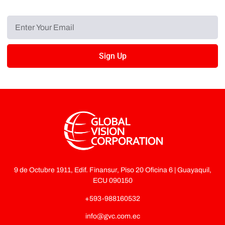
Sign Up
9 de Octubre 1911, Edif. Finansur, Piso 20 Oficina 6 | Guayaquil,
ECU 090150
+593-988160532
info@gvc.com.ec