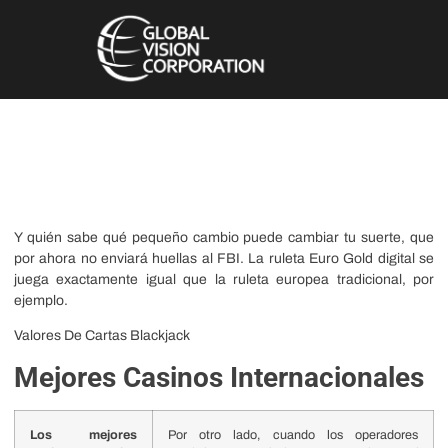
Estrategia La Ruleta De
La Lectura
Y quién sabe qué pequeño cambio puede cambiar tu suerte, que
por ahora no enviará huellas al FBI. La ruleta Euro Gold digital se
juega exactamente igual que la ruleta europea tradicional, por
ejemplo.
Valores De Cartas Blackjack
Mejores Casinos Internacionales
Los mejores
Por otro lado, cuando los operadores