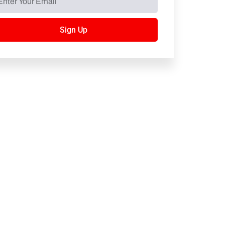
Sign Up