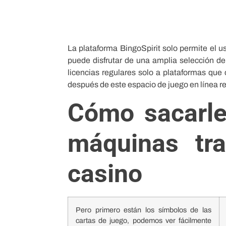
Bonus Co
La plataforma BingoSpirit solo permite el us
puede disfrutar de una amplia selección de
licencias regulares solo a plataformas que
después de este espacio de juego en línea r
Cómo sacarle
máquinas tr
casino
Pero primero están los símbolos de las
cartas de juego, podemos ver fácilmente