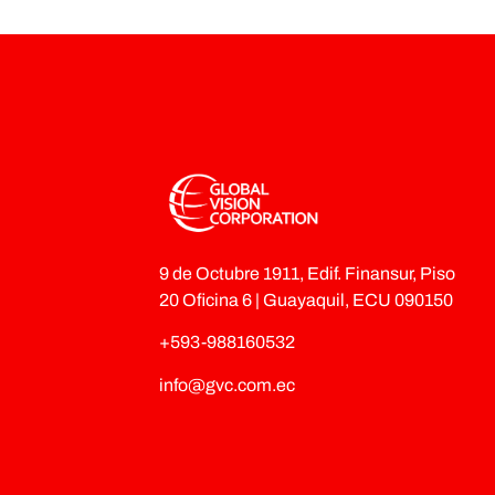
9 de Octubre 1911, Edif. Finansur, Piso
20 Oficina 6 | Guayaquil, ECU 090150
+593-988160532
info@gvc.com.ec