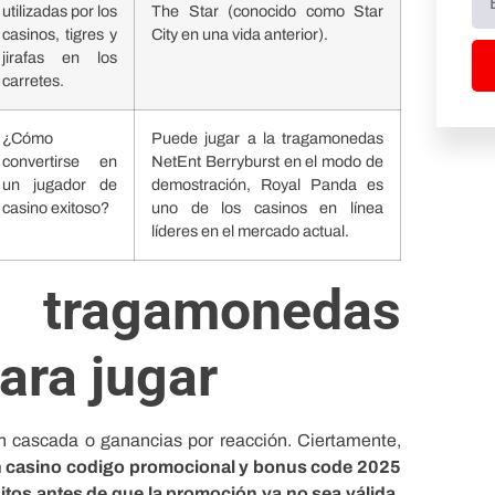
utilizadas por los
The Star (conocido como Star
casinos, tigres y
City en una vida anterior).
jirafas en los
carretes.
¿Cómo
Puede jugar a la tragamonedas
convertirse en
NetEnt Berryburst en el modo de
un jugador de
demostración, Royal Panda es
casino exitoso?
uno de los casinos en línea
líderes en el mercado actual.
 tragamonedas
ara jugar
 cascada o ganancias por reacción. Ciertamente,
n casino codigo promocional y bonus code 2025
sitos antes de que la promoción ya no sea válida,