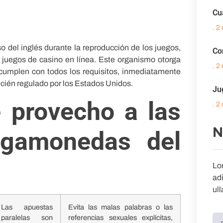
de 2025
Cu
2 
o del inglés durante la reproducción de los juegos,
Co
 juegos de casino en línea. Este organismo otorga
2 
 cumplen con todos los requisitos, inmediatamente
ecién regulado por los Estados Unidos.
Ju
 provecho a las
2 
N
agamonedas del
Lo
adi
ull
Las apuestas
Evita las malas palabras o las
paralelas son
referencias sexuales explícitas,