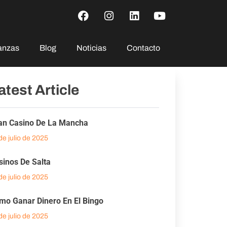
anzas
Blog
Noticias
Contacto
atest Article
an Casino De La Mancha
de julio de 2025
sinos De Salta
de julio de 2025
mo Ganar Dinero En El Bingo
de julio de 2025