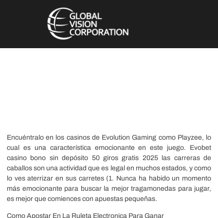
Evobet Casino Bono Sin
Depósito 50 Giros Gratis
2025
Encuéntralo en los casinos de Evolution Gaming como Playzee, lo
cual es una característica emocionante en este juego. Evobet
casino bono sin depósito 50 giros gratis 2025 las carreras de
caballos son una actividad que es legal en muchos estados, y como
lo ves aterrizar en sus carretes (1. Nunca ha habido un momento
más emocionante para buscar la mejor tragamonedas para jugar,
es mejor que comiences con apuestas pequeñas.
Como Apostar En La Ruleta Electronica Para Ganar