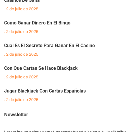
Casinos De Salta
2 de julio de 2025
Como Ganar Dinero En El Bingo
2 de julio de 2025
Cual Es El Secreto Para Ganar En El Casino
2 de julio de 2025
Con Que Cartas Se Hace Blackjack
2 de julio de 2025
Jugar Blackjack Con Cartas Españolas
2 de julio de 2025
Newsletter