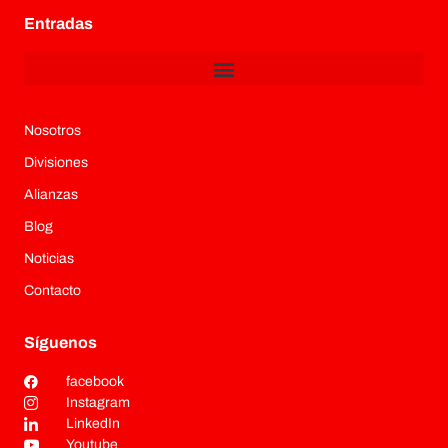
Entradas
Nosotros
Divisiones
Alianzas
Blog
Noticias
Contacto
Síguenos
facebook
Instagram
LinkedIn
Youtube