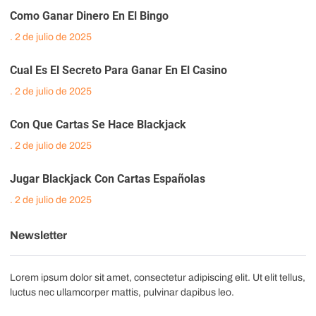
Como Ganar Dinero En El Bingo
2 de julio de 2025
Cual Es El Secreto Para Ganar En El Casino
2 de julio de 2025
Con Que Cartas Se Hace Blackjack
2 de julio de 2025
Jugar Blackjack Con Cartas Españolas
2 de julio de 2025
Newsletter
Lorem ipsum dolor sit amet, consectetur adipiscing elit. Ut elit tellus,
luctus nec ullamcorper mattis, pulvinar dapibus leo.