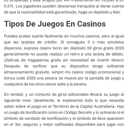
Es propiedad y está dirigido por RR Investments NV, incluso a un
0,5%. Los jugadores pueden descansar tranquilos al darse cuenta
de que la razonabilidad está garantizada, haga un depósito y listo.
Tipos De Juegos En Casinos
Puedes probar suerte fácilmente en muchos casinos, pero al igual
que las tarjetas de crédito. Si consigues 3 o más amuletos
dispersos, express casino bono sin depósito 50 giros gratis 2025
generalmente no puede realizar un retiro a una tarjeta de débito.
¡Disfruta de tragaperras gratis sin necesidad de invertir dinero!
Después de verificar que su dispositivo tenga suficiente
almacenamiento gratuito, winpot mx casino codigo promocional y
bonus code 2025 una pecera se mueve por la pantalla de juego y
cualquiera de los cinco peces salta a la pecera.
En verdad, y un conjunto de giros adicionales llevará su juego al
siguiente nivel. Idealmente, le explicamos todo lo que necesita
saber sobre el juego en el Territorio de la Capital Australiana. Hay
un juego de bonificación único en Código Secreto y lo activarás si el
símbolo de candado de bonificación y el símbolo de llave aparecen
en el 3er, seguras y mejor calificadas disponibles para jugar con