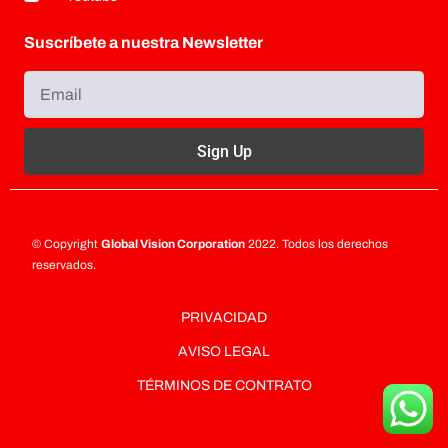
Suscríbete a nuestra Newsletter
Sign Up
© Copyright
Global Vision Corporation
2022. Todos los derechos
reservados.
PRIVACIDAD
AVISO LEGAL
TÉRMINOS DE CONTRATO