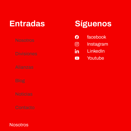
Entradas
Síguenos
facebook
Nosotros
Instagram
LinkedIn
Divisiones
Youtube
Alianzas
Blog
Noticias
Contacto
Nosotros