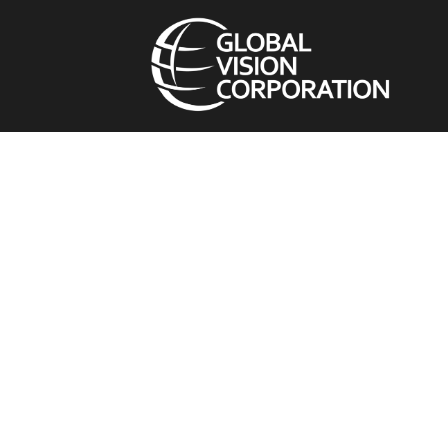
Ezee Wal
Bono Si
50 Giros 