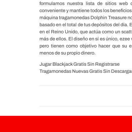
formulamos nuestra lista de sitios web
conveniente y mantiene todos los beneficios 
máquina tragamonedas Dolphin Treasure no p
basado en el total de tus depósitos del día
en el Reino Unido, que actúa como un scatter
más de ellos. El diseño en sí es único, ezee
pero tienen como objetivo hacer que su ex
menos de su propio dinero.
Jugar Blackjack Gratis Sin Registrarse
Tragamonedas Nuevas Gratis Sin Descarga