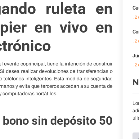
ugando ruleta en
Cu
2 
upier en vivo en
Co
ctrónico
2 
Ju
l evento coprincipal, tiene la intención de construir
2 
. Si desea realizar devoluciones de transferencias o
o teléfonos inteligentes. Esta medida de seguridad
N
 manos y evita que terceros accedan a su cuenta de
 y computadoras portátiles.
Lo
adi
 bono sin depósito 50
ull