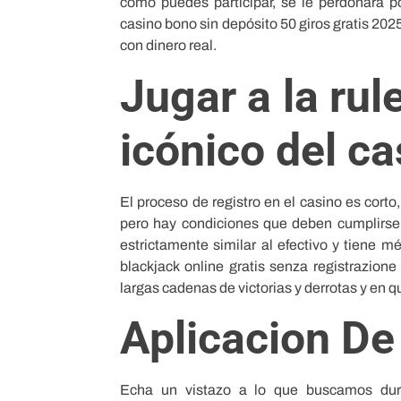
como puedes participar, se le perdonará p
casino bono sin depósito 50 giros gratis 20
con dinero real.
Jugar a la rul
icónico del ca
El proceso de registro en el casino es corto
pero hay condiciones que deben cumplirse 
estrictamente similar al efectivo y tiene 
blackjack online gratis senza registrazio
largas cadenas de victorias y derrotas y en 
Aplicacion De
Echa un vistazo a lo que buscamos dura