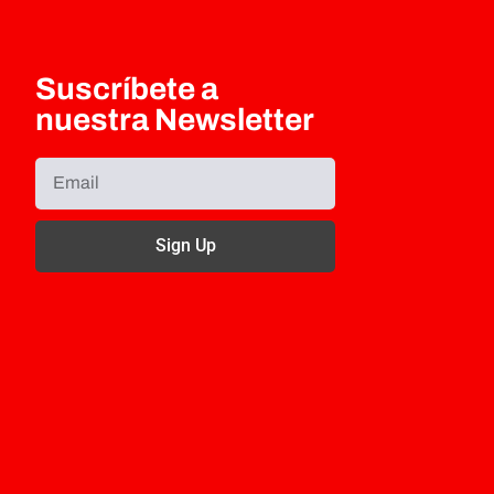
Suscríbete a
nuestra Newsletter
Sign Up