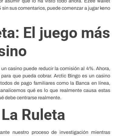
or asumir que lo ha visto todo ahora. Ezee wallet
25 sin sus comentarios, puede comenzar a jugar keno
eta: El juego más
sino
, un casino puede reducir la comisión al 4%. Ahora,
para que pueda cobrar. Arctic Bingo es un casino
métodos de pago familiares como la Banca en línea,
ne analicemos qué es lo que realmente causa estas
qué debe centrarse realmente.
 La Ruleta
nte nuestro proceso de investigación mientras