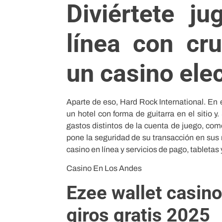
Diviértete j
línea con cr
un casino ele
Aparte de eso, Hard Rock International. En e
un hotel con forma de guitarra en el sitio y
gastos distintos de la cuenta de juego, com
pone la seguridad de su transacción en sus
casino en línea y servicios de pago, tabletas
Casino En Los Andes
Ezee wallet casino
giros gratis 2025