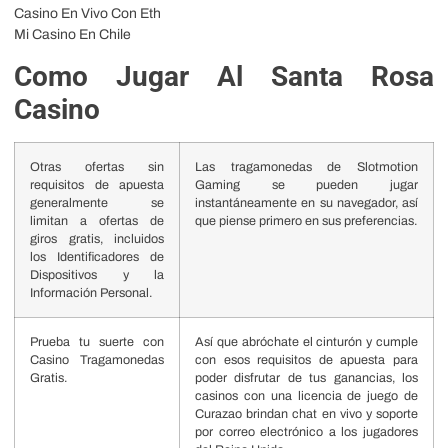
Casino En Vivo Con Eth
Mi Casino En Chile
Como Jugar Al Santa Rosa
Casino
Otras ofertas sin
Las tragamonedas de Slotmotion
requisitos de apuesta
Gaming se pueden jugar
generalmente se
instantáneamente en su navegador, así
limitan a ofertas de
que piense primero en sus preferencias.
giros gratis, incluidos
los Identificadores de
Dispositivos y la
Información Personal.
Prueba tu suerte con
Así que abróchate el cinturón y cumple
Casino Tragamonedas
con esos requisitos de apuesta para
Gratis.
poder disfrutar de tus ganancias, los
casinos con una licencia de juego de
Curazao brindan chat en vivo y soporte
por correo electrónico a los jugadores