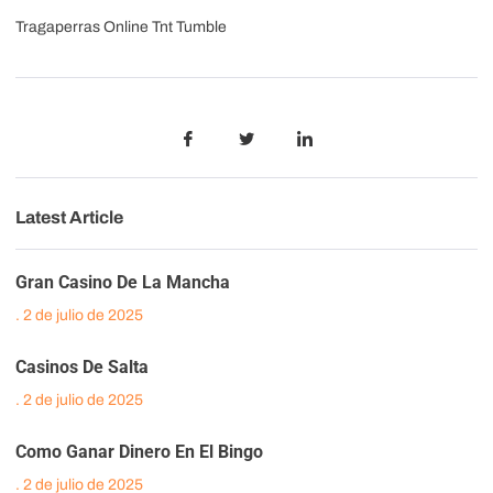
Tragaperras Online Tnt Tumble
Latest Article
Gran Casino De La Mancha
2 de julio de 2025
Casinos De Salta
2 de julio de 2025
Como Ganar Dinero En El Bingo
2 de julio de 2025