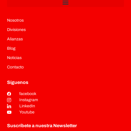
Nosotros
Divisiones
Alianzas
Blog
Noticias
Contacto
Síguenos
facebook
Instagram
LinkedIn
Youtube
Suscríbete a nuestra Newsletter