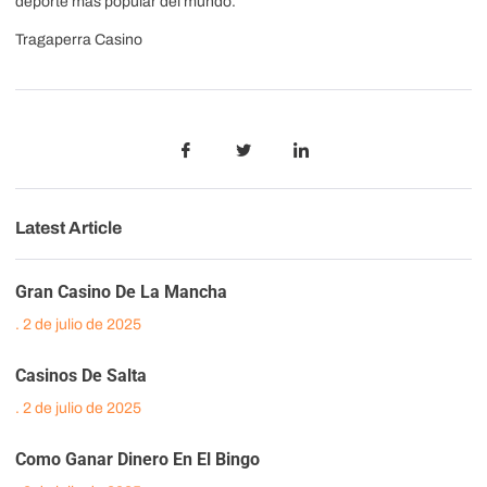
deporte más popular del mundo.
Tragaperra Casino
Latest Article
Gran Casino De La Mancha
2 de julio de 2025
Casinos De Salta
2 de julio de 2025
Como Ganar Dinero En El Bingo