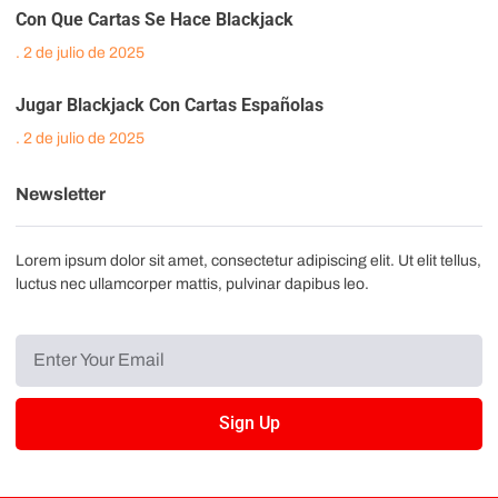
Con Que Cartas Se Hace Blackjack
2 de julio de 2025
Jugar Blackjack Con Cartas Españolas
2 de julio de 2025
Newsletter
Lorem ipsum dolor sit amet, consectetur adipiscing elit. Ut elit tellus,
luctus nec ullamcorper mattis, pulvinar dapibus leo.
Sign Up