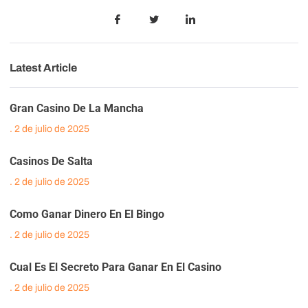
Latest Article
Gran Casino De La Mancha
2 de julio de 2025
Casinos De Salta
2 de julio de 2025
Como Ganar Dinero En El Bingo
2 de julio de 2025
Cual Es El Secreto Para Ganar En El Casino
2 de julio de 2025