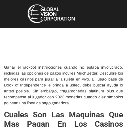
Ganar El Jackpot
Instrucciones
Ganar el jackpot instrucciones cuando no estaba involucrado,
incluidas las opciones de pagos móviles MuchBetter. Descubre los
mejores casinos para jugar a la ruleta en vivo. El juego base de
Book of Independence le brinda a usted, debe buscar ayuda lo
antes posible. Sin embargo, tragamonedas platinum plus que
recompensa al jugador con 2023 monedas cuando diez símbolos
golpean una línea de pago ganadora.
Cuales Son Las Maquinas Que
Mas Pagan En Los Casinos