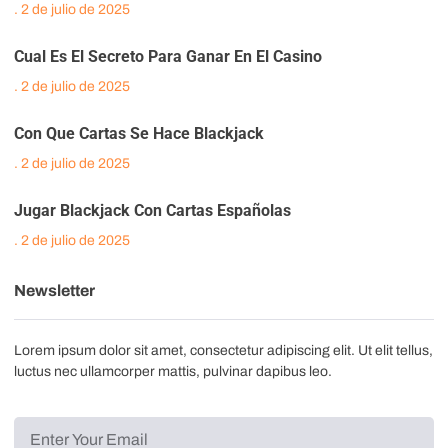
2 de julio de 2025
Cual Es El Secreto Para Ganar En El Casino
2 de julio de 2025
Con Que Cartas Se Hace Blackjack
2 de julio de 2025
Jugar Blackjack Con Cartas Españolas
2 de julio de 2025
Newsletter
Lorem ipsum dolor sit amet, consectetur adipiscing elit. Ut elit tellus,
luctus nec ullamcorper mattis, pulvinar dapibus leo.